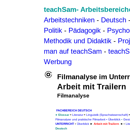
teachSam- Arbeitsbereich
Arbeitstechniken
-
Deutsch
Politik
-
Pädagogik
-
Psycho
Methodik und Didaktik
-
Pro
man auf teachSam
-
teachS
Werbung
Filmanalyse im Unterr
Arbeit mit Trailern
Filmanalyse
FACHBEREICH DEUTSCH
●
Glossar
Literatur
Linguistik (Sprachwissenschaft)
▪
▪
▪
Filmanalyse und praktische Filmarbeit
▪
Überblick
▪
Gest
UNTERRICHT
▪
Überblick
►
Arbeit mit Trailern
◄ ▪
Lit
Deutsch