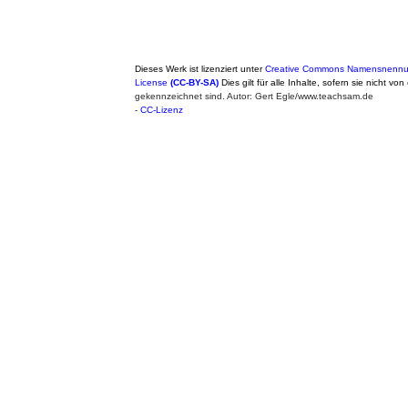
Dieses Werk ist lizenziert unter
Creative Commons Namensnennung
License
(CC-BY-SA)
Dies gilt für alle Inhalte, sofern sie nicht von
gekennzeichnet sind. Autor: Gert Egle/www.teachsam.de
-
CC-Lizenz