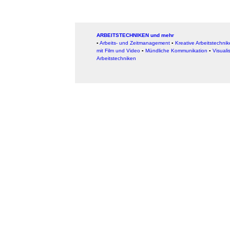
ARBEITSTECHNIKEN und mehr
▪
Arbeits- und Zeitmanagement
▪
Kreative Arbeitstechni
mit Film und Video
▪
Mündliche Kommunikation
▪
Visuali
Arbeitstechniken