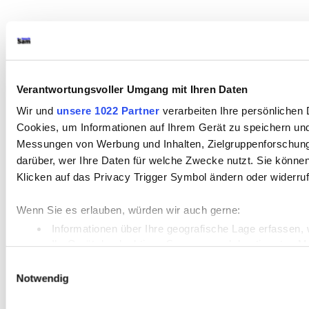
Verantwortungsvoller Umgang mit Ihren Daten
Wir und
unsere 1022 Partner
verarbeiten Ihre persönlichen D
Cookies, um Informationen auf Ihrem Gerät zu speichern und
Messungen von Werbung und Inhalten, Zielgruppenforschung
darüber, wer Ihre Daten für welche Zwecke nutzt. Sie können 
Klicken auf das Privacy Trigger Symbol ändern oder widerru
Wenn Sie es erlauben, würden wir auch gerne:
Informationen über Ihre geografische Lage erfassen, 
Ihr Gerät durch aktives Scannen nach bestimmten Merk
Erfahren Sie mehr darüber, wie Ihre persönlichen Daten vera
Einwilligungsauswahl
Notwendig
Einzelheiten
fest.