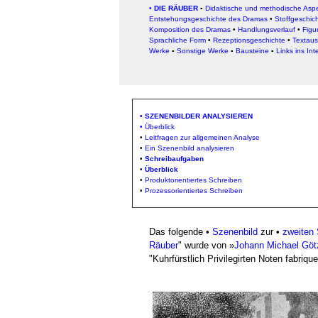
•
DIE RÄUBER
▪
Didaktische und methodische Asp
Entstehungsgeschichte des Dramas
•
Stoffgeschic
Komposition des Dramas
•
Handlungsverlauf
•
Figu
Sprachliche Form
•
Rezeptionsgeschichte
•
Textau
Werke
▪
Sonstige Werke
▪
Bausteine
▪
Links ins Int
•
SZENENBILDER ANALYSIEREN
•
Überblick
•
Leitfragen zur allgemeinen Analyse
•
Ein Szenenbild analysieren
•
Schreibaufgaben
•
Überblick
•
Produktorientiertes Schreiben
•
Prozessorientiertes Schreiben
Das folgende •
Szenenbild
zur •
zweiten
Räuber
" wurde von »
Johann Michael Göt
"Kuhrfürstlich Privilegirten Noten fabriqu