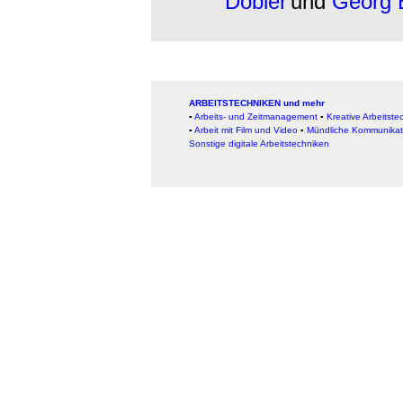
Döbler
und
Georg 
ARBEITSTECHNIKEN und mehr
▪
Arbeits- und Zeitmanagement
▪
Kreative Arbeitste
▪
Arbeit mit Film und Video
▪
Mündliche Kommunikat
Sonstige digitale Arbeitstechniken