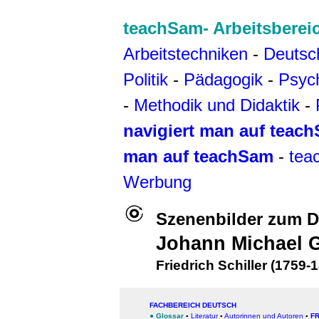
teachSam- Arbeitsberei
Arbeitstechniken
-
Deutsc
Politik
-
Pädagogik
-
Psyc
-
Methodik und Didaktik
-
navigiert man auf teac
man auf teachSam
-
tea
Werbung
Szenenbilder zum 
Johann Michael G
Friedrich Schiller (1759-
FACHBEREICH DEUTSCH
●
Glossar
▪
Literatur
▪
Autorinnen und Autoren
▪
FR