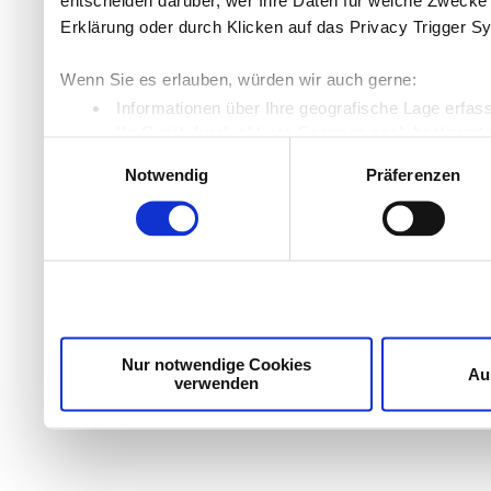
entscheiden darüber, wer Ihre Daten für welche Zwecke n
Erklärung oder durch Klicken auf das Privacy Trigger S
Wenn Sie es erlauben, würden wir auch gerne:
Informationen über Ihre geografische Lage erfas
Ihr Gerät durch aktives Scannen nach bestimmten
Einwilligungsauswahl
Erfahren Sie mehr darüber, wie Ihre persönlichen Daten
Notwendig
Präferenzen
Einzelheiten
fest.
Wir verwenden Cookies, um Inhalte und Anzeigen zu per
die Zugriffe auf unsere Website zu analysieren. Außer
unsere Partner für soziale Medien, Werbung und Analyse
möglicherweise mit weiteren Daten zusammen, die Sie ih
Dienste gesammelt haben.
Nur notwendige Cookies
Au
verwenden