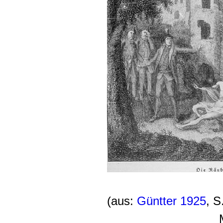
(aus:
Güntter 1925
, S