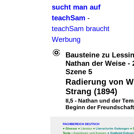
sucht man auf
teachSam
-
teachSam braucht
Werbung
Bausteine zu Lessi
Nathan der Weise - 2
Szen
e 5
Radierung von Wi
Strang (1894)
II,5 - Nathan und der Tem
Beginn der Freundschaft
FACHBEREICH DEUTSCH
●
Glossar
●
Literatur
●
Literarische Gattungen
●
D
Texte
▪
Autorinnen und Autoren
●
Gotthold Ephrai