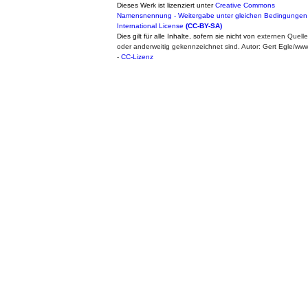
Dieses Werk ist lizenziert unter
Creative Commons
Namensnennung - Weitergabe unter gleichen Bedingungen
International License
(CC-BY-SA)
Dies gilt für alle Inhalte, sofern sie nicht von
externen Quell
oder anderweitig gekennzeichnet sind. Autor: Gert Egle/w
-
CC-Lizenz