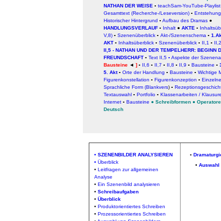
NATHAN DER WEISE
▪
teachSam-YouTube-Playlist
Gesamttext (Recherche-/Leseversion)
▪
Entstehung
Historischer Hintergrund
▪
Aufbau des Dramas
●
HANDLUNGSVERLAUF
▪
Inhalt
●
AKTE
▪
Inhaltsübe
V,8)
▪
Szenenüberblick
▪
Akt-/Szenenschema
▪
1.Ak
AKT
▪
Inhaltsüberblick
▪
Szenenüberblick
▪
II,1
▪
II,
II,5 - NATHAN UND DER TEMPELHERR: BEGINN 
FREUNDSCHAFT
▪
Text II,5
▪
Aspekte der Szenena
Bausteine
◄
]
▪
II,6
▪
II,7
▪
II,8
▪
II,9
▪
Bausteine
▪
5. Akt
▪
Orte der Handlung
▪
Bausteine
▪
Wichtige 
Figurenkonstellation
▪
Figurenkonzeption
▪
Einzelne
Sprachliche For
m (Blankvers
) ▪
Rezeptionsgeschich
Textauswahl
▪
Portfolio
▪
Klassenarbeiten / Klausur
Internet
▪
Bausteine
●
Schreibformen
●
Operatore
Deutsch
•
SZENENBILDER ANALYSIEREN
▪
Dramaturgi
•
Überblick
•
Auswahl 
•
Leitfragen zur allgemeinen
Analyse
•
Ein Szenenbild analysieren
•
Schreibaufgaben
•
Überblick
•
Produktorientiertes Schreiben
•
Prozessorientiertes Schreiben