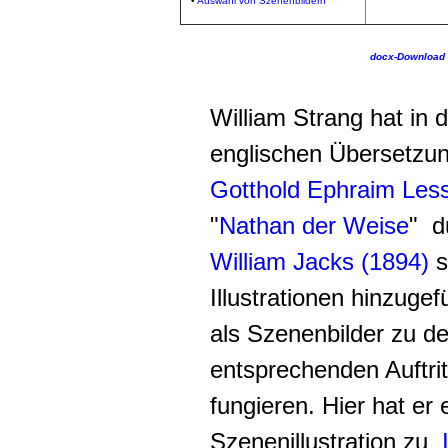
•
Auswahl von Szenenbildern
docx-Download
William Strang hat in 
englischen Übersetzu
Gotthold Ephraim Les
"
Nathan der Weise
" d
William Jacks (1894)
s
Illustrationen hinzugef
als Szenenbilder zu d
entsprechenden Auftri
fungieren. Hier hat er 
Szenenillustration zu