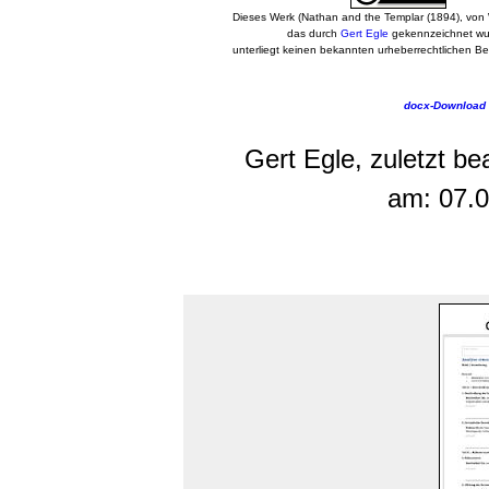
Dieses Werk (Nathan and the Templar
(1894)
, von
das durch
Gert Egle
gekennzeichnet wu
unterliegt keinen bekannten urheberrechtlichen 
docx-Download
Gert Egle, zuletzt be
am:
07.