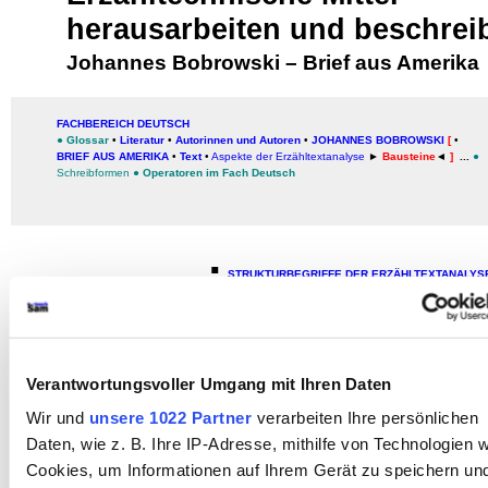
herausarbeiten und beschrei
Johannes Bobrowski
–
Brief aus Amerika
FACHBEREICH DEUTSCH
●
Glossar
•
Literatur
•
Autorinnen und Autoren
•
JOHANNES BOBROWSKI
[
•
BRIEF AUS AMERIKA
•
Text
•
Aspekte der Erzähltextanalyse
►
Bausteine
◄
]
...
●
Schreibformen
●
Operatoren im Fach Deutsch
▪
STRUKTURBEGRIFFE DER ERZÄHLTEXTANALYS
▪
Auswahl (Zusammenstellungen wichtiger Strukturbegriffe
▪
Analyse erzähltechnischer Mittel in der Schule: Auswah
▪
STRUKTURBEGRIFFE DER ÄLTEREN ERZÄHLTHEORI
▪
ABC der schulischen Erzähltextanalys
Verantwortungsvoller Umgang mit Ihren Daten
Wir und
unsere 1022 Partner
verarbeiten Ihre persönlichen
Wer im Internet nach
Daten, wie z. B. Ihre IP-Adresse, mithilfe von Technologien w
Cookies, um Informationen auf Ihrem Gerät zu speichern un
Erzähltextanalysen von ▪
Johannes