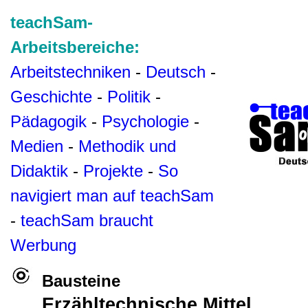
teachSam-
Arbeitsbereiche:
Arbeitstechniken
-
Deutsch
-
Geschichte
-
Politik
-
Pädagogik
-
Psychologie
-
Medien
-
Methodik und
Didaktik
-
Projekte
-
So
navigiert man auf teachSam
-
teachSam braucht
Werbung
Bausteine
Erzähltechnische Mittel