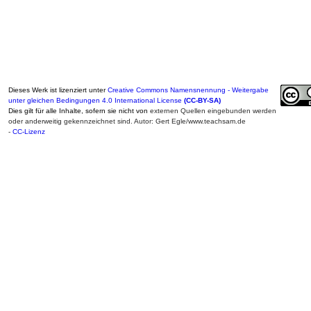
Dieses Werk ist lizenziert unter
Creative Commons Namensnennung - Weitergabe
unter gleichen Bedingungen 4.0 International License
(CC-BY-SA)
Dies gilt für alle Inhalte, sofern sie nicht von
externen Quellen eingebunden werden
oder anderweitig gekennzeichnet sind. Autor: Gert Egle/www.teachsam.de
-
CC-Lizenz