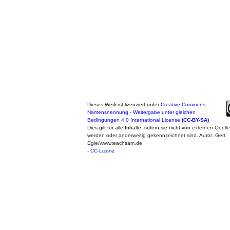
Dieses Werk ist lizenziert unter
Creative Commons
Namensnennung - Weitergabe unter gleichen
Bedingungen 4.0 International License
(CC-BY-SA)
Dies gilt für alle Inhalte, sofern sie nicht von
externen Quell
werden oder anderweitig gekennzeichnet sind. Autor: Gert
Egle/www.teachsam.de
-
CC-Lizenz