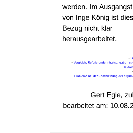
werden. Im Ausgangst
von Inge König ist die
Bezug nicht klar
herausgearbeitet.
▪
B
▪
Vergleich: Referierende Inhaltsangabe - str
Textwi
▪
Probleme bei der Beschreibung der argum
Gert Egle, zu
bearbeitet am:
10.08.