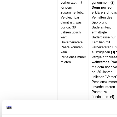
verheiratet mit
genommen.
(2)
Kindern
Denn nur so
zusammenlebt.
erkläre sich
das
Vergleichbar
Verhalten des
damit ist, was
Sport- und
vor ca. 30
Bäderamtes,
Jahren üblich
ermäßigte
war:
Bäderpässe nur 
Unverheiratete
Familien mit
Paare konnten
verheirateten Elt
kein
auszugeben.
(3)
Pensionszimmer
vergleicht dies
mieten.
weltfremde Pra
mit dem noch vo
ca. 30 Jahren
üblichen "Verbot
Pensionszimmer
unverheirateten
Paaren zu
überlassen.
(4)
Inge König
behauptet
, dass
sich die
Lebensverhältni