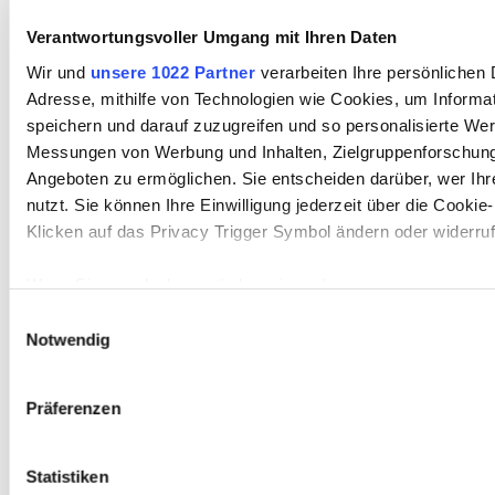
auch wenn man 
Verantwortungsvoller Umgang mit Ihren Daten
Entwicklung nich
gutheiße, eben
Wir und
unsere 1022 Partner
verarbeiten Ihre persönlichen D
geändert hätten.
Adresse, mithilfe von Technologien wie Cookies, um Informa
Diese Änderung
speichern und darauf zuzugreifen und so personalisierte Wer
so folgert sie
,
habe dazu geführ
Messungen von Werbung und Inhalten, Zielgruppenforschun
dass die Welt ni
Angeboten zu ermöglichen. Sie entscheiden darüber, wer Ih
mehr so
nutzt. Sie können Ihre Einwilligung jederzeit über die Cookie
übersichtlich wie
früher sei.
Klicken auf das Privacy Trigger Symbol ändern oder widerru
Die strukturierte
Wenn Sie es erlauben, würden wir auch gerne:
Informationen über Ihre geografische Lage erfassen, 
Einwilligungsauswahl
Textwiedergabe
genau sein können
Notwendig
beschreibt den
Ihr Gerät durch aktives Scannen nach bestimmten Me
identifizieren
Gedankengang bzw. d
Präferenzen
Erfahren Sie mehr darüber, wie Ihre persönlichen Daten vera
argumentative Struktu
Sie Ihre Präferenzen im
Abschnitt Einzelheiten
fest.
Statistiken
und gibt den Inhalt wie