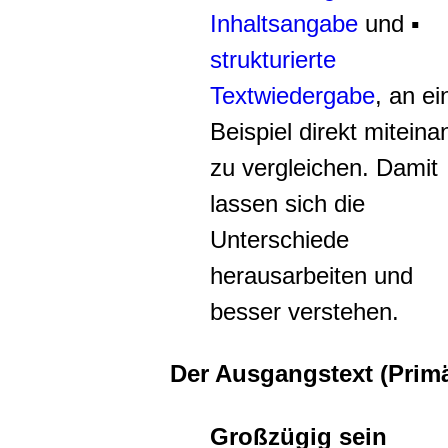
Inhaltsangabe
und ▪
strukturierte
Textwiedergabe
, an e
Beispiel direkt miteina
zu vergleichen. Damit
lassen sich die
Unterschiede
herausarbeiten und
besser verstehen.
Der Ausgangstext (Primä
Großzügig sein