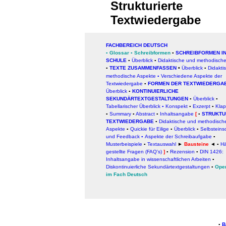
Strukturierte
Textwiedergabe
FACHBEREICH DEUTSCH
▪
Glossar
▪
Schreibformen
▪
SCHREIBFORMEN IN
SCHULE
▪
Überblick
▪
Didaktische und methodisch
▪
TEXTE ZUSAMMENFASSEN
Überblick
▪
Didakti
▪
methodische Aspekte
▪
Verschiedene Aspekte der
Textwiedergabe
▪
FORMEN DER TEXTWIEDERGA
Überblick
▪
KONTINUIERLICHE
SEKUNDÄRTEXTGESTALTUNGEN
▪
Überblick
▪
Tabellarischer Überblick
▪
Konspekt
▪
Exzerpt
▪
Klap
▪
Summary
▪
Abstract
▪
Inhaltsangabe
[
▪
STRUKTU
TEXTWIEDERGABE
▪
Didaktische und methodisch
Aspekte
▪
Quickie für Eilige
▪
Überblick
▪
Selbsteins
und Feedback
▪
Aspekte der Schreibaufgabe
▪
Musterbeispiele
▪
Textauswahl
►
Bausteine
◄ ▪
Hä
gestellte Fragen (FAQ's)
]
▪
Rezension
▪
DIN 1426:
Inhaltsangabe in wissenschaftlichen Arbeiten
▪
Diskontinuierliche Sekundärtextgestaltungen
▪
Oper
im Fach Deutsch
▪
B