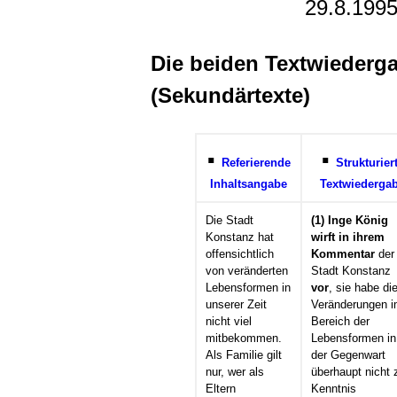
29.8.199
Die beiden Textwiederg
(Sekundärtexte)
▪
▪
Referierende
Strukturier
Inhaltsangabe
Textwiederga
Die Stadt
(1)
Inge König
Konstanz hat
wirft in ihrem
offensichtlich
Kommentar
der
von veränderten
Stadt Konstanz
Lebensformen in
vor
, sie habe di
unserer Zeit
Veränderungen 
nicht viel
Bereich der
mitbekommen.
Lebensformen in
Als Familie gilt
der Gegenwart
nur, wer als
überhaupt nicht 
Eltern
Kenntnis