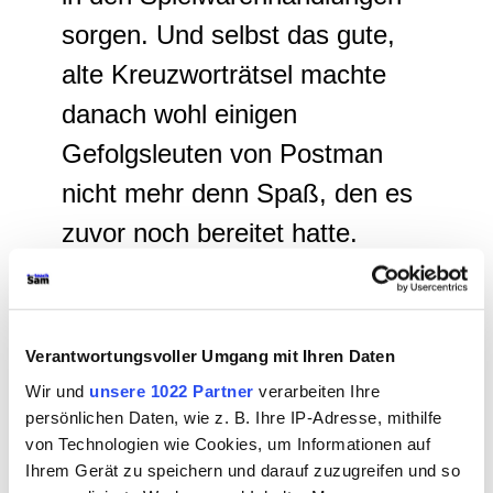
sorgen. Und selbst das gute,
alte Kreuzworträtsel machte
danach wohl einigen
Gefolgsleuten von Postman
nicht mehr denn Spaß, den es
zuvor noch bereitet hatte.
Natürlich wusste auch Postman,
dass man nicht die moderne
elektronische
Verantwortungsvoller Umgang mit Ihren Daten
Datenverarbeitung, die gerade
Wir und
unsere 1022 Partner
verarbeiten Ihre
persönlichen Daten, wie z. B. Ihre IP-Adresse, mithilfe
in die Haushalte
von Technologien wie Cookies, um Informationen auf
diffundierennden
Ihrem Gerät zu speichern und darauf zuzugreifen und so