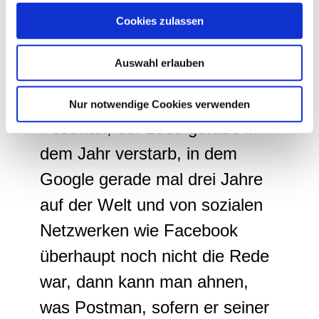
personalisieren, Funktionen für soziale Medien anbieten
Cookies zulassen
als ein Strom nützlicher
zu können und die Zugriffe auf unsere Website zu
analysieren. Außerdem geben wir Informationen zu Ihrer
Informationen begann, sich
Verwendung unserer Website an unsere Partner für
Auswahl erlauben
inzwischen in eine Sturmflut
soziale Medien, Werbung und Analysen weiter. Unsere
Partner führen diese Informationen möglicherweise mit
verwandelt." Und wenn
Nur notwendige Cookies verwenden
weiteren Daten zusammen, die Sie ihnen bereitgestellt
Postman, der 2003 gerade in
haben oder die sie im Rahmen Ihrer Nutzung der Dienste
gesammelt haben.
dem Jahr verstarb, in dem
Google gerade mal drei Jahre
auf der Welt und von sozialen
Netzwerken wie Facebook
überhaupt noch nicht die Rede
war, dann kann man ahnen,
was Postman, sofern er seiner