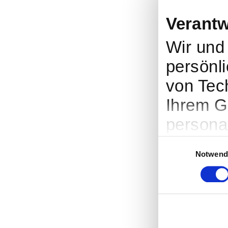
Verantw
Wir un
persönli
von Tec
Ihrem G
persona
Werbung
Einwilligungsauswah
Notwend
Entwick
entsche
nutzt. S
Cookie-