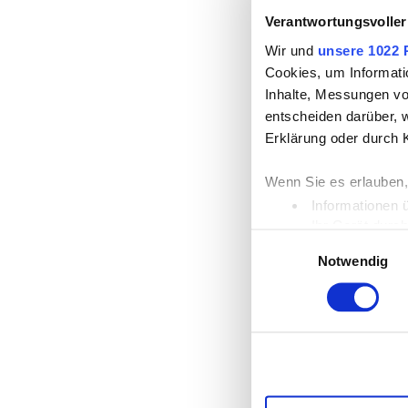
Verantwortungsvoller
Wir und
unsere 1022 
Cookies, um Informati
Inhalte, Messungen vo
entscheiden darüber, w
Erklärung oder durch 
Wenn Sie es erlauben,
Informationen 
Ihr Gerät durc
Einwilligungsauswahl
Erfahren Sie mehr dar
Notwendig
Einzelheiten
fest.
Wir verwenden Cookies
die Zugriffe auf unse
unsere Partner für so
möglicherweise mit we
Dienste gesammelt ha