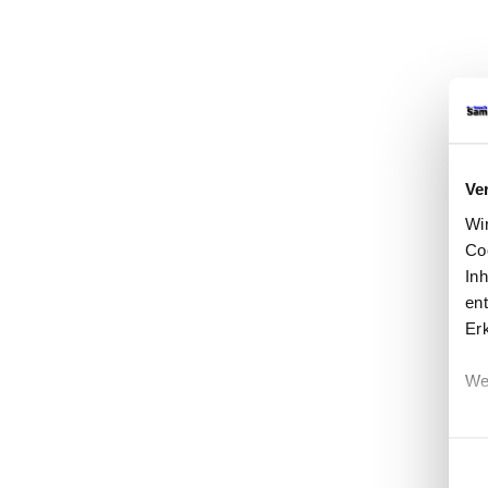
Ve
Wi
Co
In
ent
Er
We
Einwi
Erf