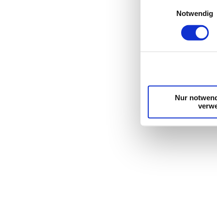
Einwilligungsauswahl
Erfahren Sie mehr d
Notwendig
Einzelheiten
fest.
Wir verwenden Cooki
die Zugriffe auf un
unsere Partner für 
möglicherweise mit 
Dienste gesammelt 
Nur notwend
verw