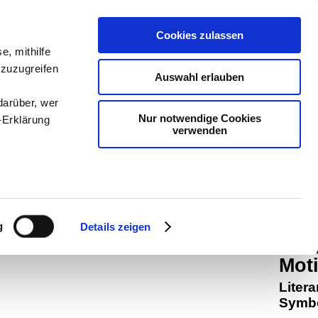
teachSam
Cookies zulassen
Arbeitste
e, mithilfe
 zuzugreifen
Politik
-
P
Auswahl erlauben
-
Methodi
darüber, wer
Nur notwendige Cookies
-Erklärung
navigier
verwenden
man auf
Werbung
enau sein
Robi
fizieren
g
Details zeigen
Die
Ihre
Moti
Liter
le Medien
Symb
ir