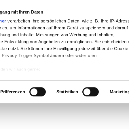
gang mit Ihren Daten
ner
verarbeiten Ihre persönlichen Daten, wie z. B. Ihre IP-Adress
ies, um Informationen auf Ihrem Gerät zu speichern und darauf
rbung und Inhalte, Messungen von Werbung und Inhalten,
e Entwicklung von Angeboten zu ermöglichen. Sie entscheiden 
ke nutzt. Sie können Ihre Einwilligung jederzeit über die Cookie
s Privacy Trigger Symbol ändern oder widerrufen
den wir auch gerne:
 Ihre geografische Lage erfassen, welche bis auf einige Meter g
tives Scannen nach bestimmten Merkmalen (Fingerprinting) identi
Präferenzen
Statistiken
Marketin
 wie Ihre persönlichen Daten verarbeitet werden, und legen Sie 
 Einzelheiten
fest.
 Inhalte und Anzeigen zu personalisieren, Funktionen für sozia
e Zugriffe auf unsere Website zu analysieren. Außerdem geben w