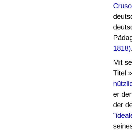
Cruso
deuts
deutsc
Pädag
1818)
Mit s
Titel »
nützli
er de
der 
"idea
seines