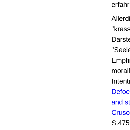
erfah
Aller
"krass
Darste
"Seel
Empfin
moral
Intent
Defoe
and s
Cruso
S.475f