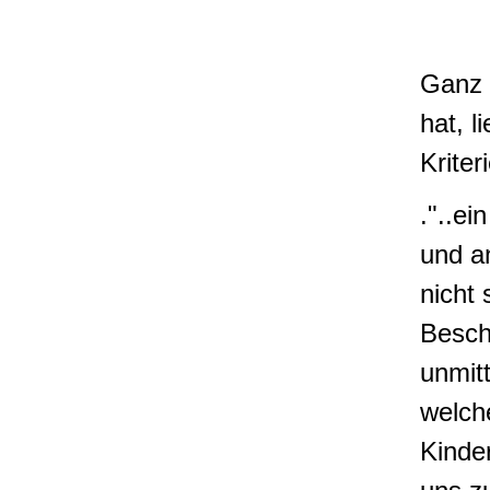
Ganz 
hat, 
Kriter
."..e
und a
nicht 
Besch
unmitt
welch
Kinder