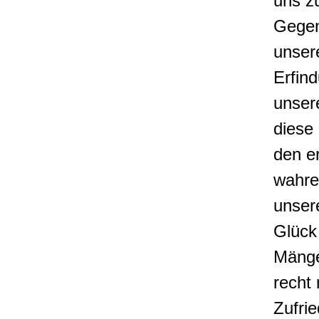
uns z
Gegen
unser
Erfin
unsere
diese
den er
wahre
unser
Glück 
Mänge
recht 
Zufri