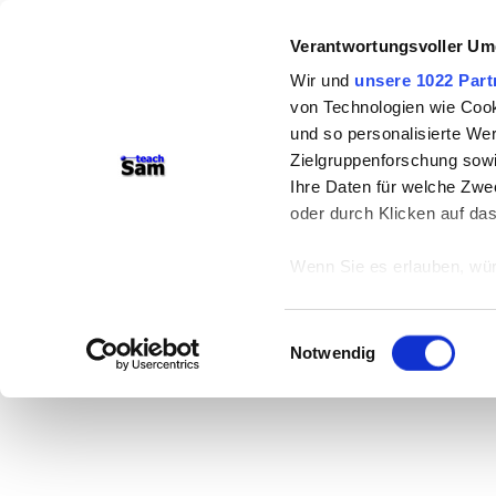
Verantwortungsvoller Um
Wir und
unsere 1022 Part
von Technologien wie Cook
und so personalisierte We
Zielgruppenforschung sowi
Ihre Daten für welche Zwec
oder durch Klicken auf da
Wenn Sie es erlauben, wür
Informationen über
können
Einwilligungsauswahl
Ihr Gerät durch ak
Notwendig
Erfahren Sie mehr darüber,
Präferenzen im
Abschnitt
Wir verwenden Cookies, um
anbieten zu können und di