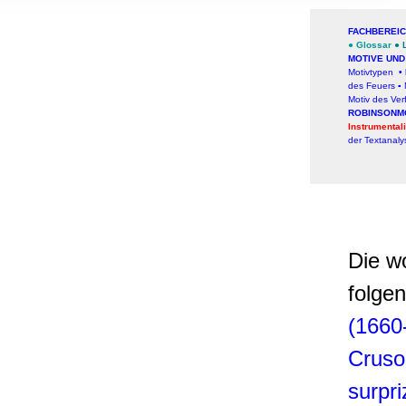
, Werbung
ren Daten
FACHBEREI
●
Glossar
●
ienste
MOTIVE UN
Motivtypen
•
des Feuers
▪
Motiv des Ver
ROBINSONM
Instrumental
der Textanaly
Die w
folge
(1660
Cruso
surpr