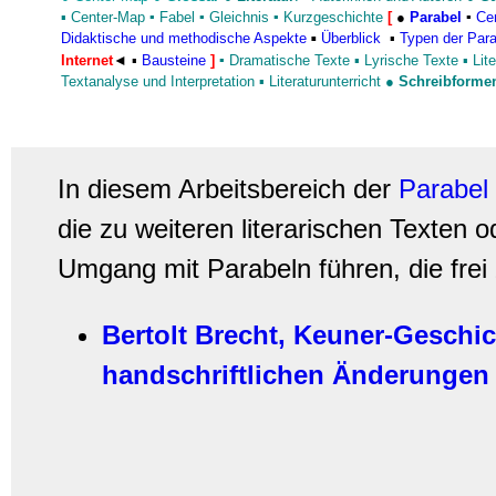
▪ Center-Map
▪
Fabel
▪
Gleichnis
▪
Kurzgeschichte
[
●
Parabel
▪
Cen
Didaktische und methodische Aspekte
Überblick
▪
Typen der Para
▪
Internet
◄
▪
Bausteine
]
▪
Dramatische Texte
▪
Lyrische Texte
▪
Lit
Textanalyse und Interpretation
▪
Literaturunterricht
●
Schreibforme
In diesem Arbeitsbereich der
Parabel
die zu weiteren literarischen Texten 
Umgang mit Parabeln führen, die frei 
Bertolt Brecht, Keuner-Geschic
handschriftlichen Änderungen