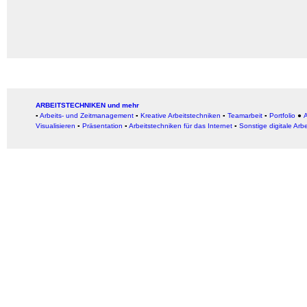
ARBEITSTECHNIKEN und mehr
▪
Arbeits- und Zeitmanagement
▪
Kreative Arbeitstechniken
▪
Teamarbeit
▪
Portfolio
●
A
Visualisieren
▪
Präsentation
▪
Arbeitstechniken für das Internet
▪
Sonstige digitale Arb