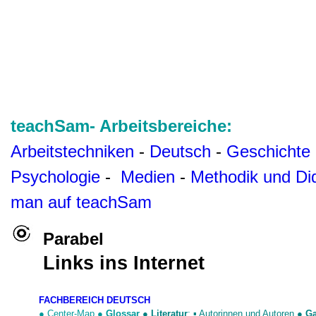
teachSam- Arbeitsbereiche:
Arbeitstechniken
-
Deutsch
-
Geschichte
Psychologie
-
Medien
-
Methodik und Di
man auf teachSam
Parabel
Links ins Internet
FACHBEREICH DEUTSCH
●
Center-Map
●
Glossar
●
Literatur
: ▪
Autorinnen und Autoren
●
Ga