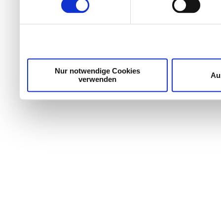
Wir verwenden Cookies, um Inhalte und Anzeigen zu per
die Zugriffe auf unsere Website zu analysieren. Außer
unsere Partner für soziale Medien, Werbung und Analyse
möglicherweise mit weiteren Daten zusammen, die Sie ih
Dienste gesammelt haben.
Nur notwendige Cookies
Au
verwenden