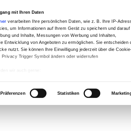
gang mit Ihren Daten
ner
verarbeiten Ihre persönlichen Daten, wie z. B. Ihre IP-Adress
ies, um Informationen auf Ihrem Gerät zu speichern und darauf
rbung und Inhalte, Messungen von Werbung und Inhalten,
e Entwicklung von Angeboten zu ermöglichen. Sie entscheiden 
ke nutzt. Sie können Ihre Einwilligung jederzeit über die Cookie
s Privacy Trigger Symbol ändern oder widerrufen
den wir auch gerne:
 Ihre geografische Lage erfassen, welche bis auf einige Meter g
tives Scannen nach bestimmten Merkmalen (Fingerprinting) identi
Präferenzen
Statistiken
Marketin
 wie Ihre persönlichen Daten verarbeitet werden, und legen Sie 
 Einzelheiten
fest.
 Inhalte und Anzeigen zu personalisieren, Funktionen für sozia
e Zugriffe auf unsere Website zu analysieren. Außerdem geben w