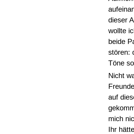
aufeina
dieser 
wollte i
beide Pa
stören: 
Töne so 
Nicht w
Freunde,
auf die
gekomme
mich nic
Ihr hätte