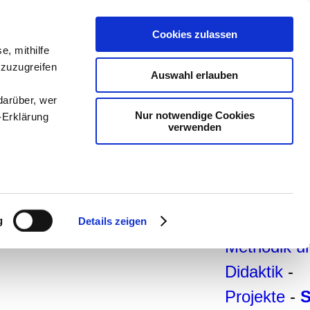
teachSam-
Cookies zulassen
Arbeitsber
e, mithilfe
 zuzugreifen
Arbeitstech
Auswahl erlauben
-
Deutsch
-
darüber, wer
Nur notwendige Cookies
-Erklärung
Geschichte
verwenden
Politik
-
Pädagogik
enau sein
Psychologi
fizieren
-
Medien
-
g
Details zeigen
Ihre
Methodik u
Didaktik
-
le Medien
Projekte
-
ir