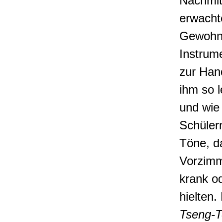
Nachmi
erwacht
Gewohnh
Instrum
zur Hand
ihm so l
und wie
Schüler
Töne, da
Vorzimm
krank o
hielten.
Tseng-