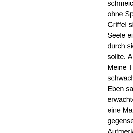
schmeic
ohne Sp
Griffel s
Seele e
durch s
sollte. 
Meine T
schwach,
Eben sah
erwacht
eine Ma
gegense
Aufmerk