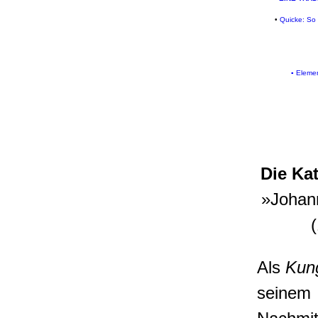
•
Quicke: So i
▪
Elemen
Die Ka
»Johann
Als
Kun
seinem