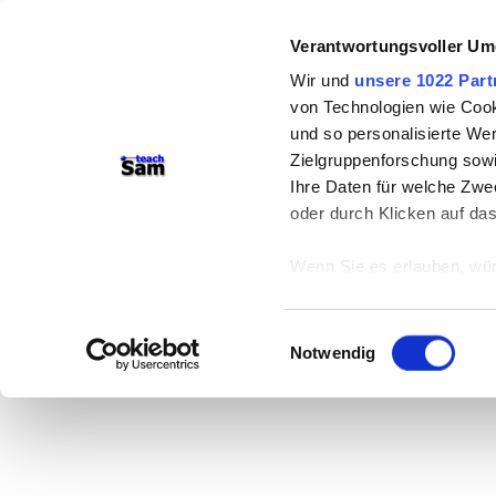
Verantwortungsvoller Um
Wir und
unsere 1022 Part
von Technologien wie Cook
und so personalisierte We
Zielgruppenforschung sowi
Ihre Daten für welche Zwec
oder durch Klicken auf da
Wenn Sie es erlauben, wür
Informationen über
können
Einwilligungsauswahl
Ihr Gerät durch ak
Notwendig
Erfahren Sie mehr darüber,
Präferenzen im
Abschnitt
Wir verwenden Cookies, um
anbieten zu können und di