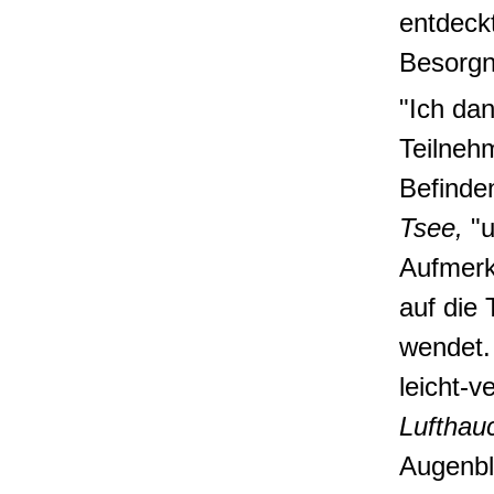
entdeck
Besorgn
"Ich da
Teilneh
Befinde
Tsee,
"u
Aufmerk
auf die
wendet. 
leicht-v
Lufthau
Augenbl