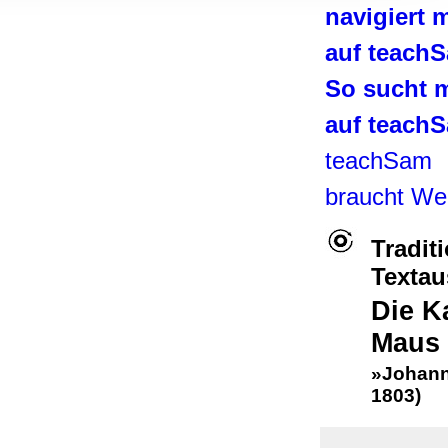
, Werbung
navigiert 
ren Daten
auf teach
ienste
So sucht 
auf teach
teachSam
braucht We
Tradit
Texta
Die K
Maus
»Johann 
1803)