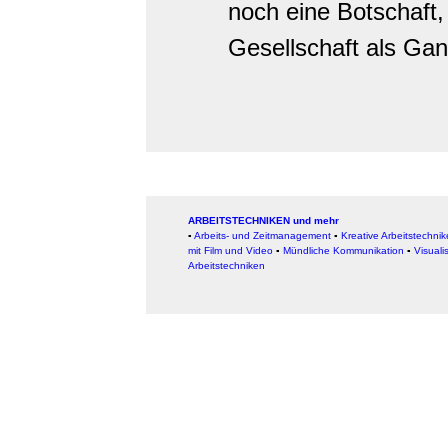
noch eine Botschaft, 
Gesellschaft als Ga
ARBEITSTECHNIKEN und mehr
▪
Arbeits- und Zeitmanagement
▪
Kreative Arbeitstechni
mit Film und Video
▪
Mündliche Kommunikation
▪
Visuali
Arbeitstechniken