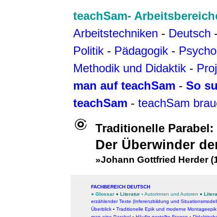
teachSam- Arbeitsbereich
Arbeitstechniken
-
Deutsch
Politik
-
Pädagogik
-
Psycho
Methodik und Didaktik
-
Pro
man auf teachSam
-
So su
teachSam
-
teachSam brau
Traditionelle Parabel
Der Überwinder de
»Johann Gottfried Herder (
FACHBEREICH DEUTSCH
●
Glossar
●
Literatur
▪
Autorinnen und Autoren
●
Liter
erzählender Texte (Inferenzbildung und Situationsmodel
Überblick
▪
Traditionelle Epik und moderne Montageepik
man eine Parabel
▪
Häufig gestellte Fragen
▪
Didaktisc