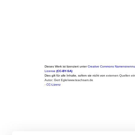
Dieses Werk ist lizenziert unter
Creative Commons Namensnennung
License
(CC-BY-SA)
Dies gilt für alle Inhalte, sofern sie nicht von
externen Quellen ei
Autor: Gert Egle/www.teachsam.de
-
CC-Lizenz