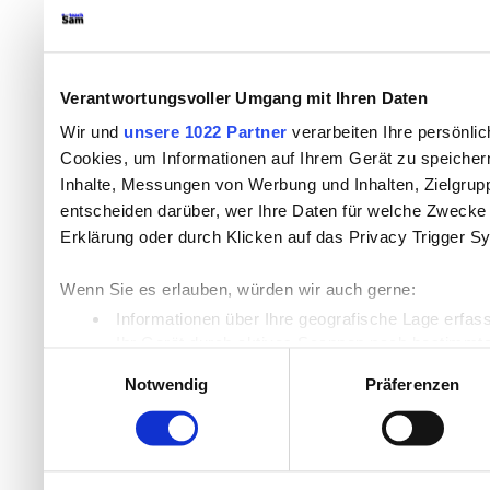
Verantwortungsvoller Umgang mit Ihren Daten
Wir und
unsere 1022 Partner
verarbeiten Ihre persönlic
Cookies, um Informationen auf Ihrem Gerät zu speicher
Inhalte, Messungen von Werbung und Inhalten, Zielgru
entscheiden darüber, wer Ihre Daten für welche Zwecke n
Erklärung oder durch Klicken auf das Privacy Trigger S
Wenn Sie es erlauben, würden wir auch gerne:
Informationen über Ihre geografische Lage erfas
Ihr Gerät durch aktives Scannen nach bestimmten
Einwilligungsauswahl
Erfahren Sie mehr darüber, wie Ihre persönlichen Daten
Notwendig
Präferenzen
Einzelheiten
fest.
Wir verwenden Cookies, um Inhalte und Anzeigen zu per
die Zugriffe auf unsere Website zu analysieren. Außer