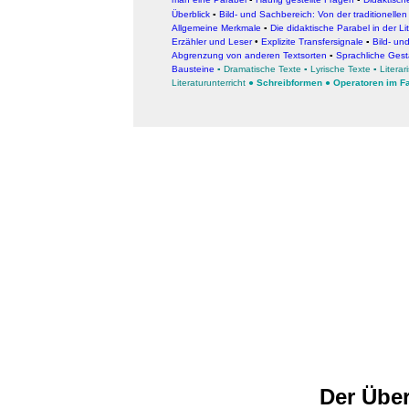
Überblick
▪
Bild- und Sachbereich: Von der traditionelle
Allgemeine Merkmale
▪
Die didaktische Parabel in der Li
Erzähler und Leser
•
Explizite Transfersignale
▪
Bild- un
Abgrenzung von anderen Textsorten
▪
Sprachliche Ges
Bausteine
▪
Dramatische Texte
▪
Lyrische Texte
▪
Litera
Literaturunterricht
●
Schreibformen
●
Operatoren im F
Der Über