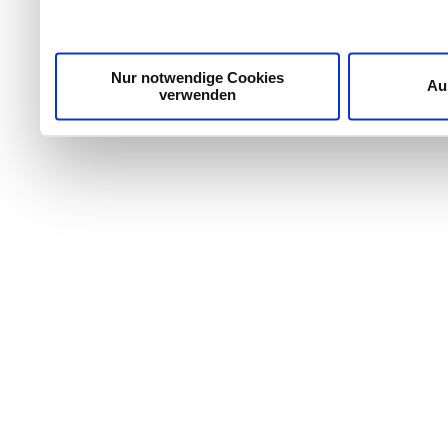
unsere Partner für soziale Medien, Werbung und Analyse
möglicherweise mit weiteren Daten zusammen, die Sie ih
Dienste gesammelt haben.
Nur notwendige Cookies
Au
verwenden