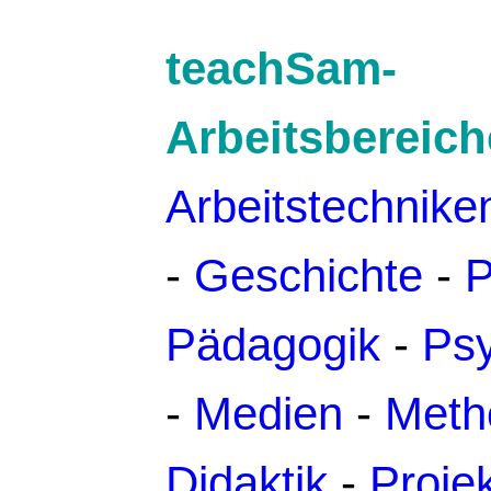
teachSam-
Arbeitsbereich
Arbeitstechnike
-
Geschichte
-
P
Pädagogik
-
Psy
-
Medien
-
Meth
Didaktik
-
Proje