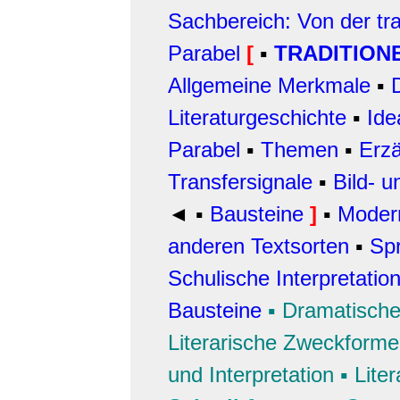
Sachbereich: Von der tra
Parabel
[
▪
TRADITION
Allgemeine Merkmale
▪
Literaturgeschichte
▪
Ide
Parabel
▪
Themen
▪
Erzä
Transfersignale
▪
Bild- 
◄
▪
Bausteine
]
▪
Moder
anderen Textsorten
▪
Sp
Schulische Interpretatio
Bausteine
▪
Dramatische
Literarische Zweckform
und Interpretation
▪
Liter