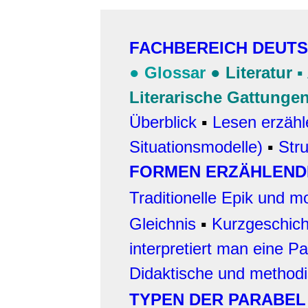
FACHBEREICH DEUT
●
Glossar
●
Literatur
▪
Literarische Gattunge
Überblick
▪
Lesen erzähl
Situationsmodelle)
▪
Str
FORMEN ERZÄHLEND
Traditionelle Epik und 
Gleichnis
▪
Kurzgeschich
interpretiert man eine Pa
Didaktische und method
TYPEN DER PARABEL