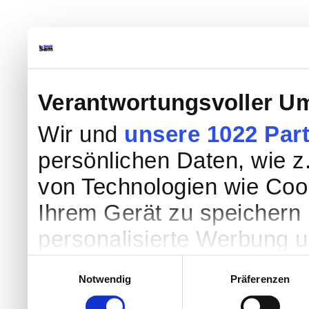
Verantwortungsvoller Um
Wir und
unsere 1022 Par
persönlichen Daten, wie z.
von Technologien wie Coo
Ihrem Gerät zu speichern 
personalisierte Werbung 
Werbung und Inhalten, Zi
Einwilligungsauswahl
Notwendig
Präferenzen
Entwicklung von Angebote