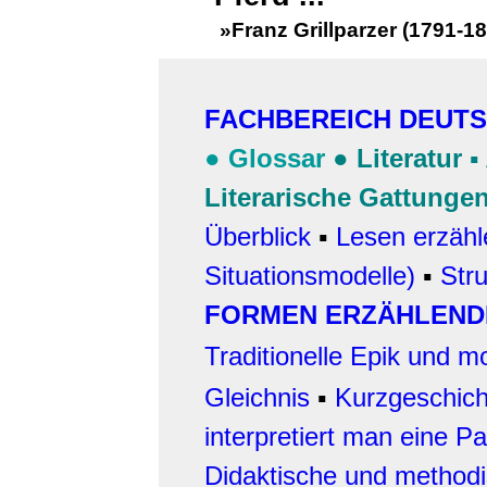
»
Franz Grillparzer (1791-1
FACHBEREICH DEUT
●
Glossar
●
Literatur
▪
Literarische Gattunge
Überblick
▪
Lesen erzähl
Situationsmodelle)
▪
Str
FORMEN ERZÄHLEND
Traditionelle Epik und 
Gleichnis
▪
Kurzgeschich
interpretiert man eine Pa
Didaktische und method