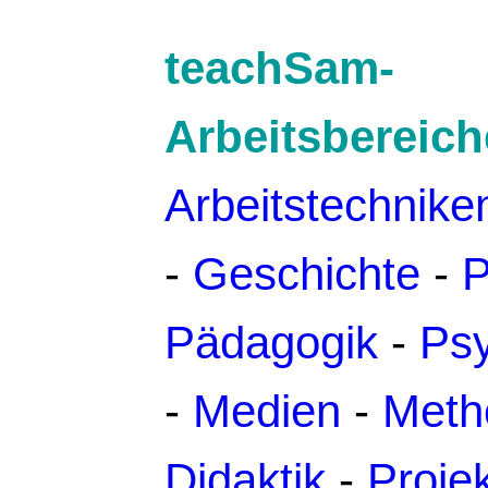
teachSam-
Arbeitsbereich
Arbeitstechnike
-
Geschichte
-
P
Pädagogik
-
Psy
-
Medien
-
Meth
Didaktik
-
Proje