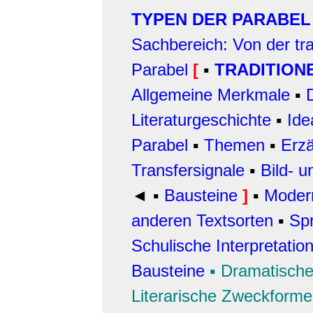
TYPEN DER PARABEL
Sachbereich: Von der tra
Parabel
[
▪
TRADITION
Allgemeine Merkmale
▪
Literaturgeschichte
▪
Ide
Parabel
▪
Themen
▪
Erzä
Transfersignale
▪
Bild- 
◄
▪
Bausteine
]
▪
Moder
anderen Textsorten
▪
Sp
Schulische Interpretatio
Bausteine
▪
Dramatische
Literarische Zweckform