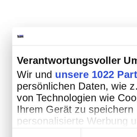
Verantwortungsvoller Um
Wir und
unsere 1022 Par
persönlichen Daten, wie z.
von Technologien wie Coo
Ihrem Gerät zu speichern 
personalisierte Werbung 
Werbung und Inhalten, Zi
Einwilligungsauswahl