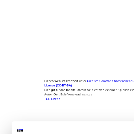
Dieses Werk ist lizenziert unter
Creative Commons Namensnennung
License
(CC-BY-SA)
Dies gilt für alle Inhalte, sofern sie nicht von
externen Quellen ei
Autor: Gert Egle/www.teachsam.de
-
CC-Lizenz