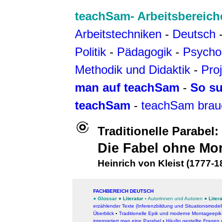
teachSam- Arbeitsbereich
Arbeitstechniken
-
Deutsch
Politik
-
Pädagogik
-
Psycho
Methodik und Didaktik
-
Pro
man auf teachSam
-
So su
teachSam
-
teachSam brau
Traditionelle Parabel
Die Fabel ohne Mor
Heinrich von Kleist (1777-1
FACHBEREICH DEUTSCH
●
Glossar
●
Literatur
▪
Autorinnen und Autoren
●
Liter
erzählender Texte (Inferenzbildung und Situationsmodel
Überblick
▪
Traditionelle Epik und moderne Montageepik
interpretiert man eine Parabel
▪
Häufig gestellte Fragen