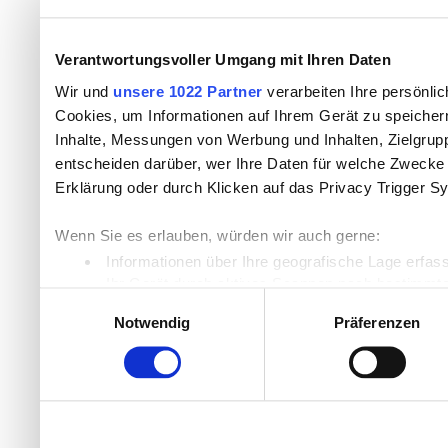
Verantwortungsvoller Umgang mit Ihren Daten
Wir und
unsere 1022 Partner
verarbeiten Ihre persönlic
Cookies, um Informationen auf Ihrem Gerät zu speicher
Inhalte, Messungen von Werbung und Inhalten, Zielgru
entscheiden darüber, wer Ihre Daten für welche Zwecke n
Erklärung oder durch Klicken auf das Privacy Trigger S
Wenn Sie es erlauben, würden wir auch gerne:
Informationen über Ihre geografische Lage erfas
Ihr Gerät durch aktives Scannen nach bestimmten
Einwilligungsauswahl
Erfahren Sie mehr darüber, wie Ihre persönlichen Daten
Notwendig
Präferenzen
Einzelheiten
fest.
Wir verwenden Cookies, um Inhalte und Anzeigen zu per
die Zugriffe auf unsere Website zu analysieren. Außer
unsere Partner für soziale Medien, Werbung und Analyse