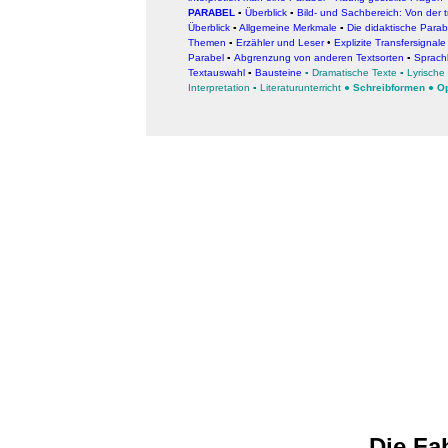
PARABEL
▪
Überblick
▪
Bild- und Sachbereich: Von der 
Überblick
▪
Allgemeine Merkmale
▪
Die didaktische Parabe
Themen
▪
Erzähler und Leser
•
Explizite Transfersignale
Parabel
▪
Abgrenzung von anderen Textsorten
▪
Sprach
Textauswahl
▪
Bausteine
▪
Dramatische Texte
▪
Lyrische
Interpretation
▪
Literaturunterricht
●
Schreibformen
●
Op
Die Fa