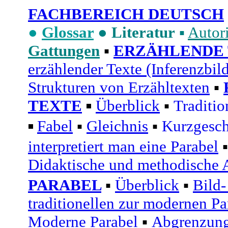
FACHBEREICH DEUTSCH
●
Glossar
●
Literatur
▪
Autor
Gattungen
▪
ERZÄHLENDE
erzählender Texte (Inferenzbi
Strukturen von Erzähltexten
▪
TEXTE
Überblick
▪
Traditi
▪
Fabel
▪
Gleichnis
▪
Kurzgesch
▪
interpretiert man eine Parabel
Didaktische und methodische 
PARABEL
▪
Überblick
▪
Bild-
traditionellen zur modernen Pa
Moderne Parabel
▪
Abgrenzung