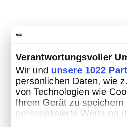
Verantwortungsvoller Um
Wir und
unsere 1022 Par
persönlichen Daten, wie z.
von Technologien wie Coo
Ihrem Gerät zu speichern 
personalisierte Werbung 
Werbung und Inhalten, Zi
Einwilligungsauswahl