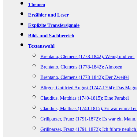
Themen
Erzähler und Leser
Explizite Transfersignale
Bild- und Sachbereich
Textauswahl
Brentano, Clemens (1778-1842): Wenig und viel
Brentano, Clemens (1778-1842): Almosen
Brentano, Clemens (1778-1842): Der Zweifel
Bürger, Gottfried August (1747-1794): Das Magn
Claudius, Matthias (1740-1815): Eine Parabel
Claudius, Matthias (1740-1815): Es war einmal ei
Grillparzer, Franz (1791-1872)
: Es war ein Mann, 
Grillparzer, Franz (1791-1872)
: Ich führte neulic