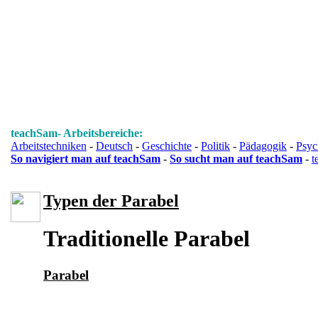
teachSam- Arbeitsbereiche:
Arbeitstechniken
-
Deutsch
-
Geschichte
-
Politik
-
Pädagogik
-
Psyc
So navigiert man auf teachSam
-
So sucht man auf teachSam
-
t
Typen der Parabel
Traditionelle Parabel
Parabel