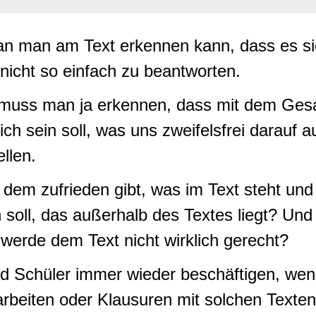
rwendung unserer Website an unsere Partner für soziale Medien
re Partner führen diese Informationen möglicherweise mit weite
ereitgestellt haben oder die sie im Rahmen Ihrer Nutzung der D
an man am Text erkennen kann, dass es s
r nicht so einfach zu beantworten.
muss man ja erkennen, dass mit dem Gesa
ich sein soll, was uns zweifelsfrei darauf 
ellen.
dem zufrieden gibt, was im Text steht und
soll, das außerhalb des Textes liegt? Un
werde dem Text nicht wirklich gerecht?
d Schüler immer wieder beschäftigen, wenn 
arbeiten oder Klausuren mit solchen Text