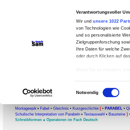
Verantwortungsvoller Um
teachSam- Arbeitsbereiche:
Wir und
unsere 1022 Part
Arbeitstechniken
-
Deutsch
-
Geschichte
von Technologien wie Cook
Didaktik
-
Projekte
-
So navigiert man 
und so personalisierte We
Zielgruppenforschung sowi
Werbung
Ihre Daten für welche Zwec
oder durch Klicken auf da
Häufig gestellte Fragen
Woran erkennt man eine m
Wenn Sie es erlauben, wür
Informationen über
Parabel
–
Typen der Parabel
–
Moderne
können
Einwilligungsauswahl
Ihr Gerät durch ak
Notwendig
FACHBEREICH DEUTSCH
Erfahren Sie mehr darüber,
●
Glossar
●
Literatur
▪
Autorinnen und Autoren
●
Literarische Gat
Präferenzen im
Abschnitt
Montageepik
▪
Fabel
▪
Gleichnis
▪
Kurzgeschichte
[
▪
PARABEL
▪
Qu
Schulische Interpretation von Parabeln
▪
Textauswahl
▪
Bausteine
]
Wir verwenden Cookies, um
Schreibformen
●
Operatoren im Fach Deutsch
anbieten zu können und di