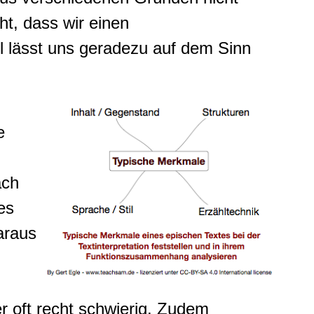
ht, dass wir einen
l lässt uns geradezu auf dem Sinn
e
ach
es
araus
r oft recht schwierig. Zudem