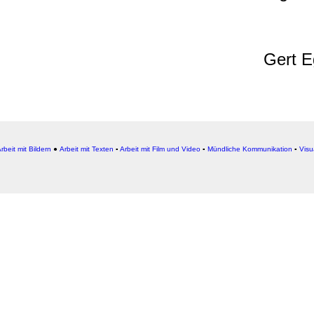
Gert E
rbeit mit Bildern
●
Arbeit
mit Texten
▪
Arbeit mit Film und Video
▪
Mündliche Kommunikation
▪
Visu