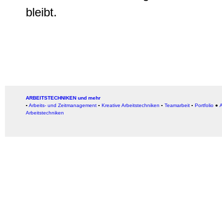
bleibt.
ARBEITSTECHNIKEN und mehr
▪
Arbeits- und Zeitmanagement
▪
Kreative Arbeitstechniken
▪
Teamarbeit
▪
Portfolio
●
A
Arbeitstechniken