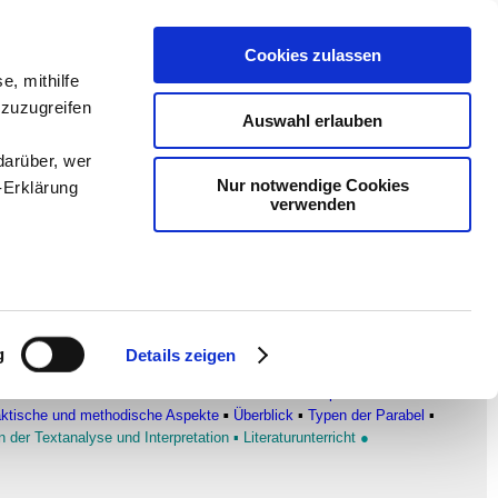
Cookies zulassen
e, mithilfe
en
-
Methodik und
 zuzugreifen
Auswahl erlauben
Sam
-
teachSam braucht
darüber, wer
Nur notwendige Cookies
-Erklärung
verwenden
enau sein
fizieren
g
Details zeigen
Ihre
RZÄHLENDER TEXTE
Überblick
▪
Traditionelle Epik und moderne
▪
aktische und methodische Aspekte
Überblick
▪
Typen der Parabel
▪
▪
 der Textanalyse und Interpretation
▪
Literaturunterricht
●
le Medien
ir