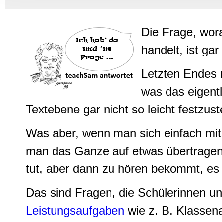
Informationen zu Ihrer Ve
und Analysen weiter. Unse
zusammen, die Sie ihnen b
Die Frage, wor
gesammelt haben.
handelt, ist ga
Letzten Endes 
was das eigentl
Textebene gar nicht so leicht festzust
Was aber, wenn man sich einfach mit 
man das Ganze auf etwas übertragen 
tut, aber dann zu hören bekommt, es 
Das sind Fragen, die Schülerinnen un
Leistungsaufgaben
wie z. B. Klassen