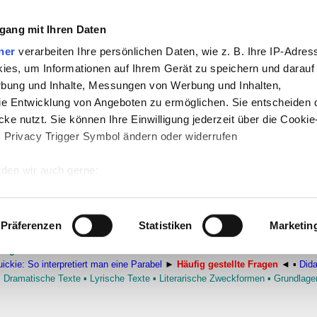
gang mit Ihren Daten
ner
verarbeiten Ihre persönlichen Daten, wie z. B. Ihre IP-Adress
-
Politik
-
Pädagogik
-
Psychologie
-
Medi
ies, um Informationen auf Ihrem Gerät zu speichern und darauf
auf teachSam
-
So sucht man auf teach
rbung und Inhalte, Messungen von Werbung und Inhalten,
e Entwicklung von Angeboten zu ermöglichen. Sie entscheiden 
ke nutzt. Sie können Ihre Einwilligung jederzeit über die Cookie
s Privacy Trigger Symbol ändern oder widerrufen
oderne Parabel?
den wir auch gerne:
 Ihre geografische Lage erfassen, welche bis auf einige Meter g
 Parabel
tives Scannen nach bestimmten Merkmalen (Fingerprinting) identi
Präferenzen
Statistiken
Marketin
 wie Ihre persönlichen Daten verarbeitet werden, und legen Sie 
tungen
▪
ERZÄHLENDE TEXTE
▪
Strukturen erzählender Texte
▪
FORMEN E
 Einzelheiten
fest.
ickie: So interpretiert man eine Parabel
►
Häufig gestellte Fragen
◄
▪
Did
▪
Dramatische Texte
▪
Lyrische Texte
▪
Literarische Zweckformen
▪
Grundlagen
 Inhalte und Anzeigen zu personalisieren, Funktionen für sozia
e Zugriffe auf unsere Website zu analysieren. Außerdem geben w