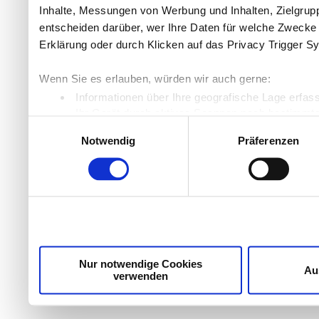
Inhalte, Messungen von Werbung und Inhalten, Zielgru
entscheiden darüber, wer Ihre Daten für welche Zwecke n
Erklärung oder durch Klicken auf das Privacy Trigger S
Wenn Sie es erlauben, würden wir auch gerne:
Informationen über Ihre geografische Lage erfas
Ihr Gerät durch aktives Scannen nach bestimmten
Einwilligungsauswahl
Erfahren Sie mehr darüber, wie Ihre persönlichen Daten
Notwendig
Präferenzen
Einzelheiten
fest.
Wir verwenden Cookies, um Inhalte und Anzeigen zu per
die Zugriffe auf unsere Website zu analysieren. Außer
unsere Partner für soziale Medien, Werbung und Analyse
möglicherweise mit weiteren Daten zusammen, die Sie ih
Dienste gesammelt haben.
Nur notwendige Cookies
Au
verwenden