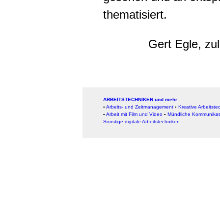
thematisiert.
Gert Egle, zu
ARBEITSTECHNIKEN und mehr
▪
Arbeits- und Zeitmanagement
▪
Kreative Arbeitste
▪
Arbeit mit Film und Video
▪
Mündliche Kommunikat
Sonstige digitale Arbeitstechniken