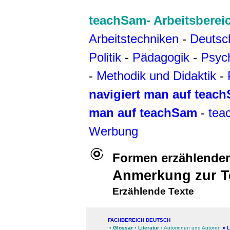
teachSam- Arbeitsberei
Arbeitstechniken
-
Deutsc
Politik
-
Pädagogik
-
Psyc
-
Methodik und Didaktik
-
navigiert man auf teac
man auf teachSam
-
tea
Werbung
Formen erzählender
Anmerkung zur T
Erzählende Texte
FACHBEREICH DEUTSCH
▪
Glossar
▪
Literatur
:▪
Autorinnen und Autoren
●