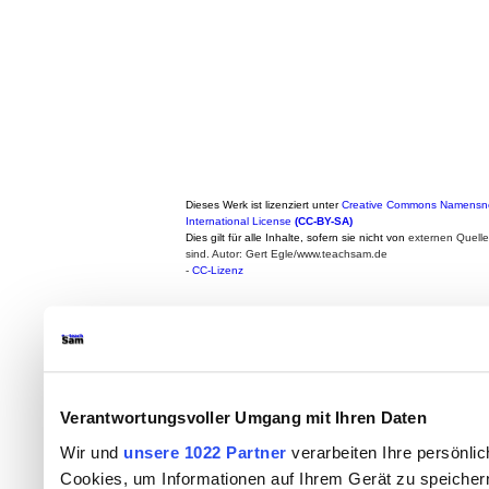
Dieses Werk ist lizenziert unter
Creative Commons Namensne
International License
(CC-BY-SA)
Dies gilt für alle Inhalte, sofern sie nicht von
externen Quell
sind. Autor: Gert Egle/www.teachsam.de
-
CC-Lizenz
Verantwortungsvoller Umgang mit Ihren Daten
Wir und
unsere 1022 Partner
verarbeiten Ihre persönlic
Cookies, um Informationen auf Ihrem Gerät zu speicher