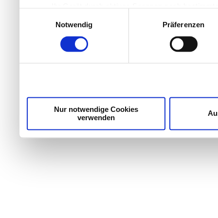
Ihr Gerät durch aktives Scannen nach bestimmten
Einwilligungsauswahl
Erfahren Sie mehr darüber, wie Ihre persönlichen Daten
Notwendig
Präferenzen
Einzelheiten
fest.
Wir verwenden Cookies, um Inhalte und Anzeigen zu per
die Zugriffe auf unsere Website zu analysieren. Außer
unsere Partner für soziale Medien, Werbung und Analyse
möglicherweise mit weiteren Daten zusammen, die Sie ih
Dienste gesammelt haben.
Nur notwendige Cookies
Au
verwenden