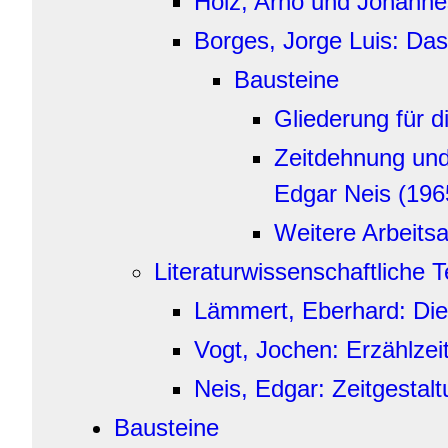
Holz, Arno und Johanne
Borges, Jorge Luis: D
Bausteine
Gliederung für d
Zeitdehnung und 
Edgar Neis (196
Weitere Arbeits
Literaturwissenschaftliche T
Lämmert, Eberhard: Die
Vogt, Jochen: Erzählzeit
Neis, Edgar: Zeitgestal
Bausteine