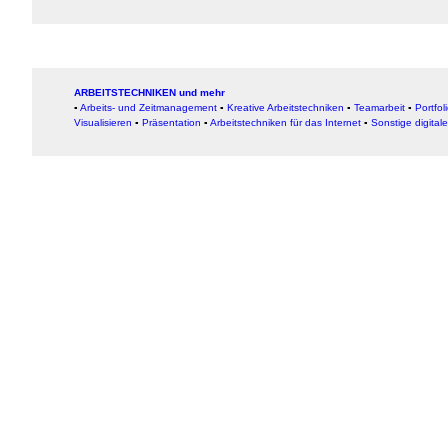
ARBEITSTECHNIKEN und mehr
▪
Arbeits- und Zeitmanagement
▪
Kreative Arbeitstechniken
▪
Teamarbeit
▪
Portfol
Visualisieren
▪
Präsentation
▪
Arbeitstechniken für das Internet
▪
Sonstige digital