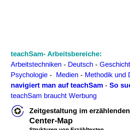
teachSam- Arbeitsbereiche:
Arbeitstechniken
-
Deutsch
-
Geschich
Psychologie
-
Medien
-
Methodik und 
navigiert man auf teachSam
-
So su
teachSam braucht Werbung
Zeitgestaltung im erzählenden
Center-Map
Strukturen von Erzähltexten