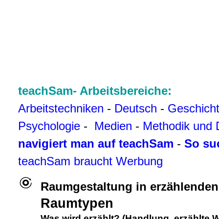
teachSam- Arbeitsbereiche:
Arbeitstechniken
-
Deutsch
-
Geschich
Psychologie
-
Medien
-
Methodik und 
navigiert man auf teachSam
-
So su
teachSam braucht Werbung
Raumgestaltung in erzählenden
Raumtypen
Was wird erzählt? (Handlung, erzählte W