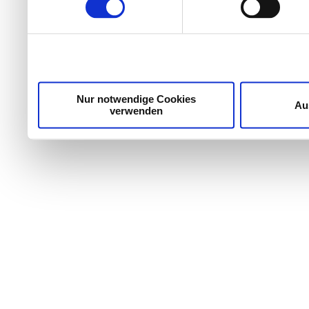
Wir verwenden Cookies, um Inhalte und Anzeigen zu per
die Zugriffe auf unsere Website zu analysieren. Außer
unsere Partner für soziale Medien, Werbung und Analyse
möglicherweise mit weiteren Daten zusammen, die Sie ih
Dienste gesammelt haben.
Nur notwendige Cookies
Au
verwenden