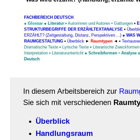
FACHBEREICH DEUTSCH
●
Glossar
●
Literatur
:▪
Autorinnen und Autoren
▪
Gattungen
▪
E
STRUKTURBEGRIFFE DER ERZÄHLTEXTANALYSE
▪
Überbli
ERZÄHLT? (Zeitgestaltung, Distanz, Perspektiven ...)
●
WAS WI
RAUMGESTALTUNG
▪
Überblick
►
Raumtypen
◄
▪
Textausw
Dramatische Texte
▪
Lyrische Texte
▪
Literarische Zweckformen
Interpretation
▪
Literaturunterricht
●
Schreibformen
▪ Analyse u
Deutsch
In diesem Arbeitsbereich zur
Raumg
Sie sich mit verschiedenen
Raumt
Überblick
Handlungsraum