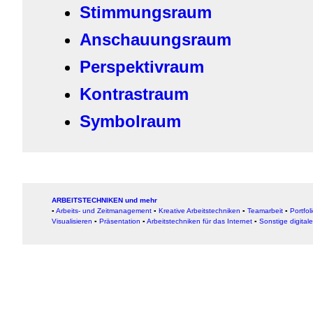
Stimmungsraum
Anschauungsraum
Perspektivraum
Kontrastraum
Symbolraum
ARBEITSTECHNIKEN und mehr
▪
Arbeits- und Zeitmanagement
▪
Kreative Arbeitstechniken
▪
Teamarbeit
▪
Portfol
Visualisieren
▪
Präsentation
▪
Arbeitstechniken für das Internet
▪
Sonstige digital