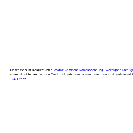
Dieses Werk ist lizenziert unter
Creative Commons Namensnennung - Weitergabe unter gle
sofern sie nicht von
externen Quellen eingebunden werden oder anderweitig gekennzeich
-
CC-Lizenz