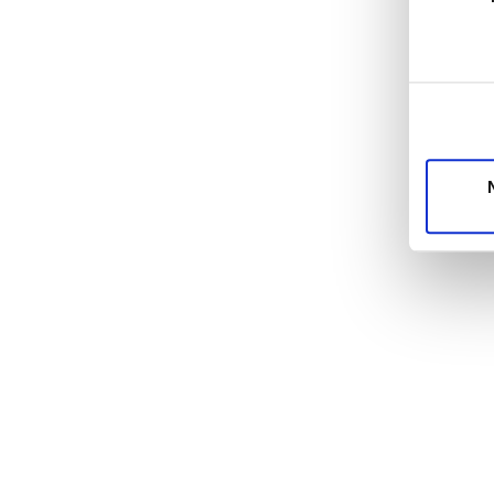
Einzelhe
Wir verw
die Zugr
unsere P
mögliche
Dienste