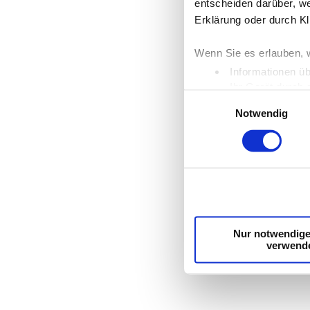
entscheiden darüber, we
Erklärung oder durch Kl
Wenn Sie es erlauben, 
Informationen üb
Ihr Gerät durch 
Einwilligungsauswahl
Erfahren Sie mehr darüb
Notwendig
Einzelheiten
fest.
Wir verwenden Cookies,
die Zugriffe auf unser
unsere Partner für sozi
möglicherweise mit weit
Dienste gesammelt hab
Nur notwendige
verwend