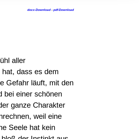
, Werbung
ren Daten
docx-Download
-
pdf-Download
ienste
hl aller
 hat, dass es dem
e Gefahr läuft, mit den
d bei einer schönen
 der ganze Charakter
nrechnen, weil eine
ne Seele hat kein
 bloß der Instinkt aus