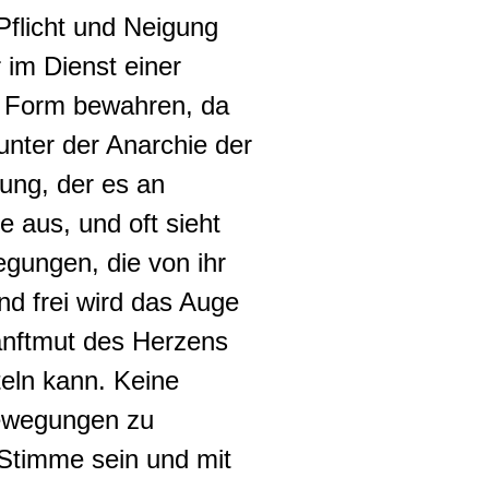
 Pflicht und Neigung
 im Dienst einer
re Form bewahren, da
unter der Anarchie der
dung
, der es an
ie
aus, und oft sieht
gungen, die von ihr
nd frei wird das Auge
anftmut des Herzens
teln kann
.
Keine
Bewegungen zu
 Stimme sein und mit