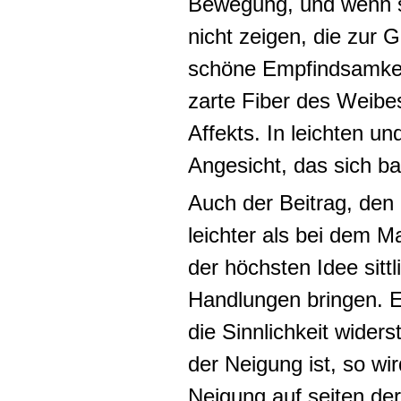
Bewegung, und wenn st
nicht zeigen, die zur G
schöne Empfindsamkeit
zarte Fiber des Weibes
Affekts. In leichten u
Angesicht, das sich b
Auch der
Beitrag, den
leichter als bei dem M
der höchsten Idee sittl
Handlungen bringen.
E
die Sinnlichkeit wider
der Neigung ist, so w
Neigung auf seiten der 