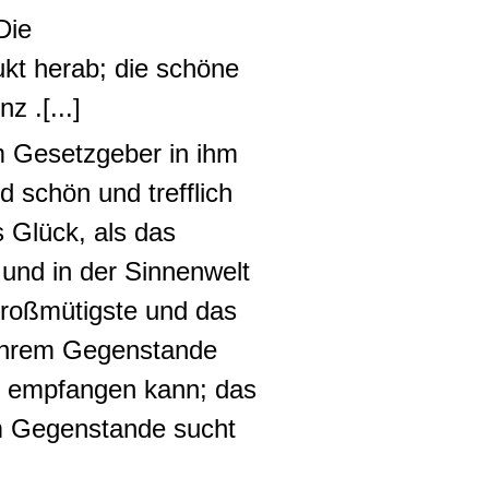
Die
ukt herab
;
die schöne
enz
.[...]
m Gesetzgeber in ihm
d schön und trefflich
 Glück, als das
 und in der Sinnenwelt
Großmütigste und das
n ihrem Gegenstande
ht empfangen kann
; das
em Gegenstande sucht