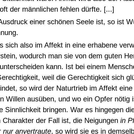
oft der männlichen fehlen dürfte
. [...]
Ausdruck einer schönen Seele ist, so ist 
nnung
.
 sich also
im Affekt in eine erhabene ver
stein
,
wodurch man sie von dem guten Her
unterscheiden kann
. Ist bei einem Mensch
erechtigkeit, weil die Gerechtigkeit sich gl
indet, so wird der Naturtrieb im Affekt ei
Willen ausüben, und wo ein Opfer nötig is
die Sinnlichkeit bringen. War es hingegen die
Charakter der Fall ist, die Neigungen
in P
r
nur anvertraute
, so wird sie es in demse