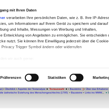
che:
gang mit Ihren Daten
h
-
Geschichte
-
Politik
-
Pädagogik
-
Psych
ner
verarbeiten Ihre persönlichen Daten, wie z. B. Ihre IP-Adress
ies, um Informationen auf Ihrem Gerät zu speichern und darauf
daktik
-
Projekte
-
So navigiert man auf 
rbung und Inhalte, Messungen von Werbung und Inhalten,
chSam
-
teachSam braucht Werbung
e Entwicklung von Angeboten zu ermöglichen. Sie entscheiden 
ke nutzt. Sie können Ihre Einwilligung jederzeit über die Cookie
s Privacy Trigger Symbol ändern oder widerrufen
xtauszug)
den wir auch gerne:
1805)
–
Sonstige Werke
–
Über Anmut und Würde
 Ihre geografische Lage erfassen, welche bis auf einige Meter g
tives Scannen nach bestimmten Merkmalen (Fingerprinting) identi
Präferenzen
Statistiken
Marketin
 wie Ihre persönlichen Daten verarbeitet werden, und legen Sie 
FRIEDRICH SCHILLER
▪
Biographie
●
WERKE
▪
Dramatische
Werke
▪
Lyrische Werke
▪
SONSTI
gung der "Rheinischen Thalia" (11. 11.1784)
▪
Über Egmont (1788)
▪
Brief an den Herzog von A
 Einzelheiten
fest.
ge)
▪
Überblick
▪
Aspekte der Textanalyse
►
Textauswahl
◄
▪
Bausteine
]
▪
Über das Erhabene 
die ästhetische Erziehung des Menschengeschlechts (1795)
▪
Bausteine
▪
Links ins WWW
...
●
 Inhalte und Anzeigen zu personalisieren, Funktionen für sozia
e Zugriffe auf unsere Website zu analysieren. Außerdem geben w