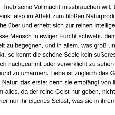
 Trieb seine Vollmacht missbrauchen will.
nkt also im Affekt zum bloßen Naturprod
he über und erhebt sich zur reinen Intellig
sse Mensch
in ewiger Furcht schwebt, de
elt zu begegnen, und in allem, was groß un
ckt, so
kennt die schöne Seele kein süßeres
sich nachgeahmt oder verwirklicht zu sehen
Freund zu umarmen
.
Liebe ist zugleich das 
er Natur; das erste: denn sie empfängt vo
m alles
,
da der reine Geist nur geben, nic
mer nur ihr eigenes Selbst, was sie in ihr