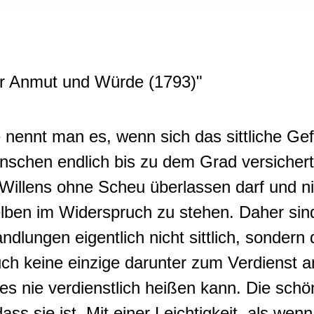
rwendung unserer Website an unsere Partner für soziale Medien
re Partner führen diese Informationen möglicherweise mit weite
ereitgestellt haben oder die sie im Rahmen Ihrer Nutzung der D
r Anmut und Würde
(1793)
"
e
nennt man es,
wenn sich das sittliche Gefü
schen endlich bis zu dem Grad versichert
 Willens ohne Scheu überlassen darf und ni
lben im Widerspruch zu stehen
.
Daher sin
ndlungen eigentlich nicht sittlich, sondern
ch keine einzige darunter zum Verdienst a
es nie verdienstlich heißen kann.
Die schö
ass sie ist
.
Mit einer Leichtigkeit, als wenn