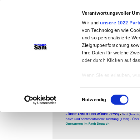
teachSam- Arbeitsberei
Verantwortungsvoller Um
Arbeitstechniken
-
Deutsc
Wir und
unsere 1022 Part
von Technologien wie Cook
Medien
-
Methodik und Di
und so personalisierte We
-
So sucht man auf tea
Zielgruppenforschung sowi
Ihre Daten für welche Zwec
oder durch Klicken auf da
Textauswahl
Schöne Seele (Te
Wenn Sie es erlauben, wür
Friedrich Schiller (1759-
Informationen über
können
Einwilligungsauswahl
Ihr Gerät durch ak
Notwendig
FACHBEREICH DEUTSCH
Erfahren Sie mehr darüber,
●
Glossar
●
Literatur
●
Autorinnen und Autoren
▪
moralische Anstalt betrachtet (26. 6.1784)
▪
Ankündi
Präferenzen im
Abschnitt
•
ÜBER ANMUT UND WÜRDE (1793)
▪
Text (Auszü
naive und sentimentalische Dichtung (1795)
▪
Über 
Operatoren im Fach Deutsch
Wir verwenden Cookies, um
anbieten zu können und di