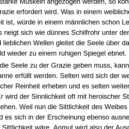
arke Muskeln angezogen werden, so könne
razie erfordert wird.
Was in einem weiblich
 ist, würde in einem männlichen schon L
 neigt sich wie dünnes Schilfrohr unter d
nd lieblichen Wellen gleitet die Seele über 
ald wieder zu einem ruhigen Spiegel ebnet
.
 die Seele zu der Grazie geben muss, kan
anne erfüllt werden
.
Selten wird sich der w
icher Reinheit erheben und es selten weiter
r wird der Sinnlichkeit oft mit heroischer S
stehen
.
Weil nun die Sittlichkeit des Weibes
ird es sich in der Erscheinung ebenso ausn
Sittlichkeit wäre.
Anmut wird also der Aus