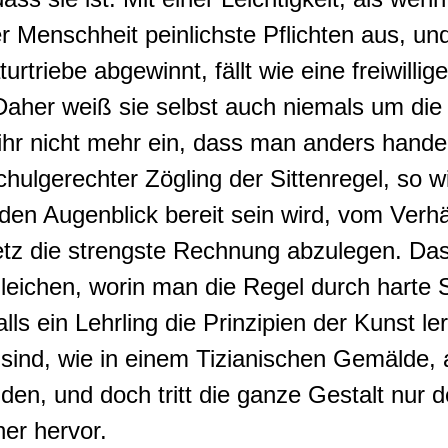
der Menschheit peinlichste Pflichten aus, u
urtriebe abgewinnt, fällt wie eine freiwilli
Daher weiß sie selbst auch niemals um die
t ihr nicht mehr ein, dass man anders hand
chulgerechter Zögling der Sittenregel,
so w
eden Augenblick bereit sein wird, vom Verhä
z die strengste Rechnung abzulegen. Das 
leichen, worin man die Regel durch harte 
alls ein Lehrling die Prinzipien der Kunst l
ind, wie in einem Tizianischen Gemälde, 
en, und doch tritt die ganze Gestalt nur d
her hervor
.