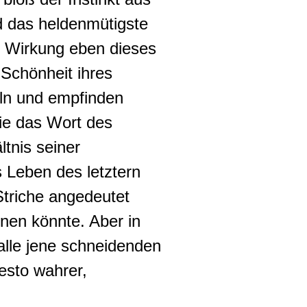
nd das heldenmütigste
ge Wirkung eben dieses
 Schönheit ihres
eln und empfinden
ie das Wort des
ltnis seiner
Leben des letztern
Striche angedeutet
ernen könnte.
Aber in
alle jene schneidenden
esto wahrer,