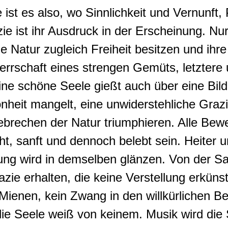
 ist es also, wo Sinnlichkeit und Vernunft,
e ist ihr Ausdruck in der Erscheinung.
Nur
e Natur zugleich Freiheit besitzen und ih
Herrschaft eines strengen Gemüts, letztere 
ne schöne Seele
gießt auch über eine Bil
önheit mangelt, eine
unwiderstehliche Graz
ebrechen der Natur triumphieren.
Alle Bewe
ht, sanft und dennoch belebt sein
.
Heiter u
ung wird in demselben glänzen
.
Von der S
zie erhalten, die keine Verstellung erküns
 Mienen,
kein Zwang in den willkürlichen 
die Seele weiß von keinem
.
Musik wird die