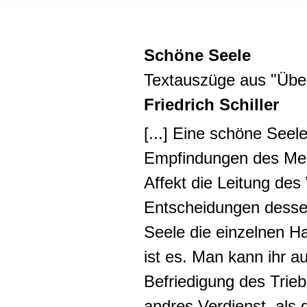
Informationen zu Ihrer Ve
und Analysen weiter. Unse
zusammen, die Sie ihnen b
Schöne Seele
gesammelt haben.
Textauszüge aus "
Übe
Friedrich Schiller
[...] Eine
schöne Seel
Empfindungen des Men
Affekt die Leitung des
Entscheidungen desse
Seele die einzelnen Ha
ist es.
Man kann ihr au
Befriedigung des Trieb
andres Verdienst, als d