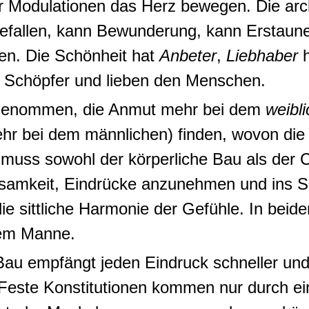
er Modulationen das Herz bewegen
. Die ar
fallen, kann Bewunderung, kann Erstaune
ßen.
Die Schönheit hat
Anbeter
,
Liebhaber
h
 Schöpfer und lieben den Menschen.
 genommen, die
Anmut mehr bei dem
weibl
ehr bei dem männlichen) finden,
wovon die 
muss sowohl der körperliche Bau als der C
gsamkeit, Eindrücke anzunehmen und ins Sp
ie sittliche Harmonie der Gefühle. In bei
dem Manne.
Bau empfängt jeden Eindruck schneller und 
Feste Konstitutionen kommen nur durch ei