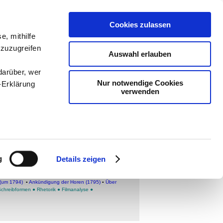
Cookies zulassen
ologie
-
e, mithilfe
 zuzugreifen
teachSam
Auswahl erlauben
darüber, wer
Nur notwendige Cookies
-Erklärung
verwenden
(1793)
enau sein
fizieren
g
Details zeigen
Ihre
GE WERKE
▪
Überblick
•
Die Schaubühne als eine
ugustenburg (1793)
▪
Über das Pathetische (1793)
[
(um 1794)
▪
Ankündigung der Horen (1795)
▪
Über
Schreibformen
●
Rhetorik
●
Filmanalyse
●
le Medien
ir