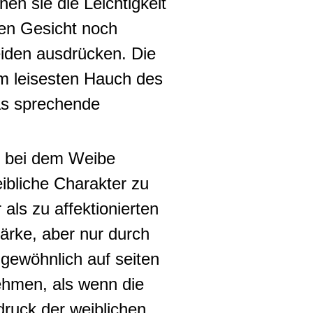
n sie die Leichtigkeit
en Gesicht noch
eiden ausdrücken
.
Die
em leisesten Hauch des
das sprechende
n bei dem Weibe
eibliche Charakter zu
 als zu affektionierten
tärke, aber nur durch
 gewöhnlich auf seiten
ehmen, als wenn die
druck der weiblichen