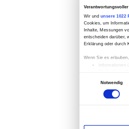
Verantwortungsvoller
Wir und
unsere 1022 
Cookies, um Informati
Inhalte, Messungen vo
entscheiden darüber, w
Erklärung oder durch 
Wenn Sie es erlauben,
Informationen 
Ihr Gerät durc
Einwilligungsauswahl
Erfahren Sie mehr dar
Notwendig
Einzelheiten
fest.
Wir verwenden Cookies
die Zugriffe auf unse
unsere Partner für so
möglicherweise mit we
Dienste gesammelt ha