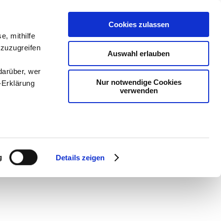
Cookies zulassen
e, mithilfe
 zuzugreifen
Auswahl erlauben
darüber, wer
Nur notwendige Cookies
-Erklärung
verwenden
enau sein
fizieren
g
Details zeigen
Ihre
le Medien
ir