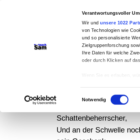
Verantwortungsvoller Um
Wir und
unsere 1022 Part
Friedrich Schiller
(1799)
von Technologien wie Cook
Nänie
und so personalisierte We
Zielgruppenforschung sowi
Ihre Daten für welche Zwec
Auch das Schöne muss s
oder durch Klicken auf da
und Götter bezwinget,
Wenn Sie es erlauben, wür
Nicht die eherne Brust r
Informationen über
können
Zeus
Einwilligungsauswahl
Ihr Gerät durch ak
Notwendig
Einmal nur erweichte die
Erfahren Sie mehr darüber,
Präferenzen im
Abschnitt
Schattenbeherrscher,
Wir verwenden Cookies, um
Und an der Schwelle noch,
anbieten zu können und di