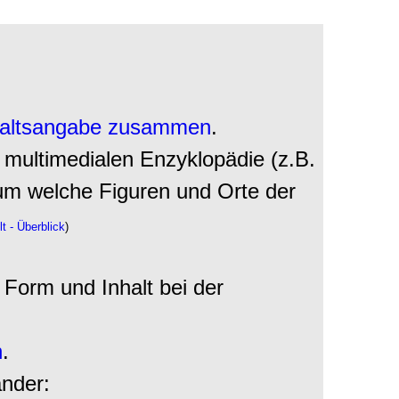
haltsangabe
zusammen
.
r multimedialen Enzyklopädie (z.B.
 welche Figuren und Orte der
t - Überblick
)
 Form und Inhalt bei der
n
.
ander: