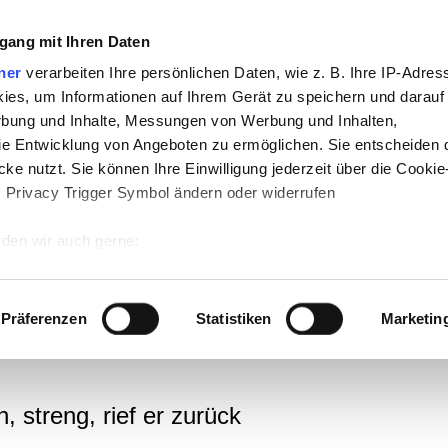
gang mit Ihren Daten
ner
verarbeiten Ihre persönlichen Daten, wie z. B. Ihre IP-Adress
ies, um Informationen auf Ihrem Gerät zu speichern und darauf
rbung und Inhalte, Messungen von Werbung und Inhalten,
e Entwicklung von Angeboten zu ermöglichen. Sie entscheiden 
ke nutzt. Sie können Ihre Einwilligung jederzeit über die Cookie
terben! Das Menschen
s Privacy Trigger Symbol ändern oder widerrufen
den wir auch gerne:
ührt es dem stygischen
 Ihre geografische Lage erfassen, welche bis auf einige Meter g
tives Scannen nach bestimmten Merkmalen (Fingerprinting) identi
Präferenzen
Statistiken
Marketin
 Liebe den
 wie Ihre persönlichen Daten verarbeitet werden, und legen Sie 
 Einzelheiten
fest.
 Inhalte und Anzeigen zu personalisieren, Funktionen für sozia
 streng, rief er zurück
e Zugriffe auf unsere Website zu analysieren. Außerdem geben w