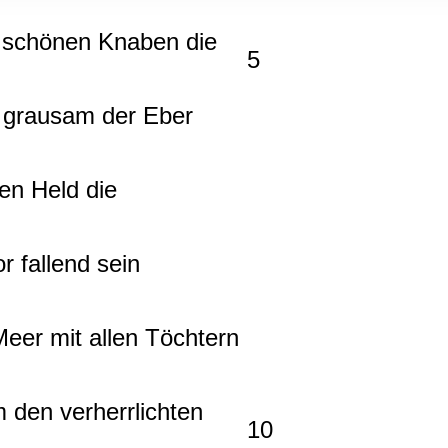
rwendung unserer Website an unsere Partner für soziale Medien
re Partner führen diese Informationen möglicherweise mit weite
em schönen Knaben die
5
ereitgestellt haben oder die sie im Rahmen Ihrer Nutzung der D
,
ib grausam der Eber
hen Held die
 fallend sein
Meer mit allen Töchtern
 den verherrlichten
10