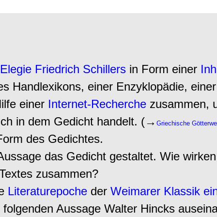
Elegie
Friedrich Schillers
in Form einer
In
nes Handlexikons, einer Enzyklopädie, eine
ilfe einer
Internet-Recherche
zusammen, um
ich in dem Gedicht handelt. (→
Griechische Götterwel
Form des Gedichtes.
Aussage das Gedicht gestaltet. Wie wirken
s Textes zusammen?
ie
Literaturepoche
der
Weimarer Klassik
ei
r folgenden Aussage Walter Hincks ausein