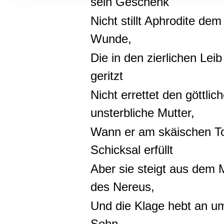
sein Geschenk
Informationen zu Ihrer Ve
und Analysen weiter. Unse
Nicht stillt Aphrodite d
zusammen, die Sie ihnen b
Wunde
gesammelt haben.
Die in den zierlichen Le
geritzt
Nicht errettet den göttlic
unsterbliche Mutter,
Wann er am skäischen Tor
Schicksal erfüllt
Aber sie steigt aus dem 
des Nereus,
Und die Klage hebt an um
Sohn