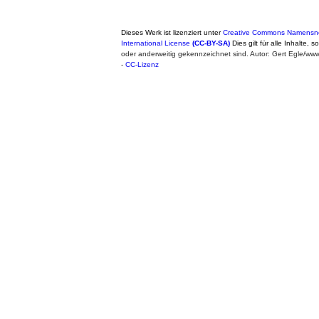
Dieses Werk ist lizenziert unter
Creative Commons Namensne
International License
(CC-BY-SA)
Dies gilt für alle Inhalte, 
oder anderweitig gekennzeichnet sind. Autor: Gert Egle/w
-
CC-Lizenz