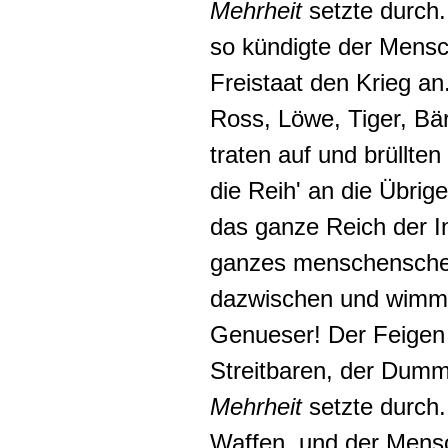
Mehrheit
setzte durch
so kündigte der Men
Freistaat den Krieg 
Ross, Löwe, Tiger, Bä
traten auf und brüllte
die Reih' an die Übrig
das ganze Reich der I
ganzes menschenscheu
dazwischen und wimme
Genueser! Der Feige
Streitbaren, der Dum
Mehrheit
setzte durch.
Waffen, und der Mensc