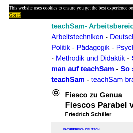
This website uses cookies to ensure you get the best experience o
Got it!
teachSam- Arbeitsberei
Arbeitstechniken
-
Deutsc
Politik
-
Pädagogik
-
Psyc
-
Methodik und Didaktik
-
man auf teachSam
-
So 
teachSam
-
teachSam br
Fiesco zu Genua
Fiescos Parabel 
Friedrich Schiller
FACHBEREICH DEUTSCH