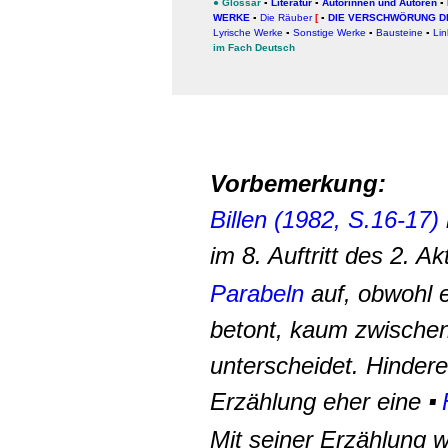
●
Glossar
▪
Literatur
▪
Autorinnen und Autoren
▪
WERKE
▪
Die Räuber
[
▪
DIE VERSCHWÖRUNG D
Lyrische Werke
▪
Sonstige Werke
▪
Bausteine
▪
Lin
im Fach Deutsch
Vorbemerkung:
Billen (1982, S.16-17)
im 8. Auftritt des 2. 
Parabeln
auf, obwohl 
betont, kaum zwischen
unterscheidet. Hinderer
Erzählung eher eine
▪
Mit seiner Erzählung wi