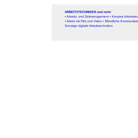
ARBEITSTECHNIKEN und mehr
▪
Arbeits- und Zeitmanagement
▪
Kreative Arbeitste
▪
Arbeit mit Film und Video
▪
Mündliche Kommunikat
Sonstige digitale Arbeitstechniken