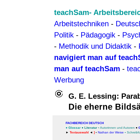
teachSam- Arbeitsberei
Arbeitstechniken
-
Deutsc
Politik
-
Pädagogik
-
Psyc
-
Methodik und Didaktik
-
navigiert man auf teac
man auf teachSam
-
tea
Werbung
G. E. Lessing: Para
Die eherne Bildsä
FACHBEREICH DEUTSCH
●
Glossar
●
Literatur
▪
Autorinnen und Autoren
●
►
Textauswahl
◄
]
▪
Nathan der Weise
▪
Schreibf