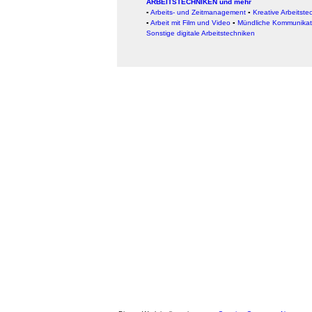
ARBEITSTECHNIKEN und mehr
▪
Arbeits- und Zeitmanagement
▪
Kreative Arbeitste
▪
Arbeit mit Film und Video
▪
Mündliche Kommunikat
Sonstige digitale Arbeitstechniken