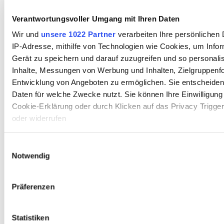
Analyse der S
Verantwortungsvoller Umgang mit Ihren Daten
III,2 - Recha begegne
Wir und
unsere 1022 Partner
verarbeiten Ihre persönlichen D
Tempelherrn
IP-Adresse, mithilfe von Technologien wie Cookies, um Info
Gerät zu speichern und darauf zuzugreifen und so personali
Text
Inhalte, Messungen von Werbung und Inhalten, Zielgruppenf
Aspekte der Szen
Entwicklung von Angeboten zu ermöglichen. Sie entscheiden 
Daten für welche Zwecke nutzt. Sie können Ihre Einwilligung 
Im Zwiespalt d
Cookie-Erklärung oder durch Klicken auf das Privacy Trigge
oder widerrufen
- Schaubild
Bausteine
Wenn Sie es erlauben, würden wir auch gerne:
Einwilligungsauswahl
Notwendig
Informationen über Ihre geografische Lage erfassen, 
Arbeitsanregu
einige Meter genau sein können
Analyse der S
Ihr Gerät durch aktives Scannen nach bestimmten 
Präferenzen
(Fingerprinting) identifizieren
III,3 - Recha verarbeit
Erfahren Sie mehr darüber, wie Ihre persönlichen Daten vera
Gefühle nach dem Tre
legen Sie Ihre Präferenzen im
Abschnitt Einzelheiten
fest.
Statistiken