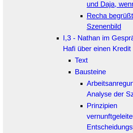
und Daja, wen
Recha begrüßt
Szenenbild
I,3 - Nathan im Gesprä
Hafi über einen Kredit
Text
Bausteine
Arbeitsanregu
Analyse der S
Prinzipien
vernunftgeleite
Entscheidungsf