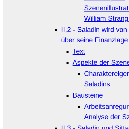
Szenenillustra
William Strang
II,2 - Saladin wird von
über seine Finanzlage 
Text
Aspekte der Szen
Charaktereige
Saladins
Bausteine
Arbeitsanregu
Analyse der S
II,3 - Saladin und Sit