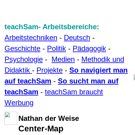
teachSam- Arbeitsbereiche:
Arbeitstechniken
-
Deutsch
-
Geschichte
-
Politik
-
Pädagogik
-
Psychologie
-
Medien
-
Methodik und
Didaktik
-
Projekte
-
So navigiert man
auf teachSam
-
So sucht man auf
teachSam
-
teachSam braucht
Werbung
Nathan der Weise
Center-Map