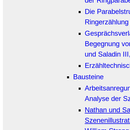
der Ringparabe
Die Parabelstr
Ringerzählung
Gesprächsverla
Begegnung vo
und Saladin III,
Erzähltechnisc
Bausteine
Arbeitsanregu
Analyse der S
Nathan und Sal
Szenenillustra