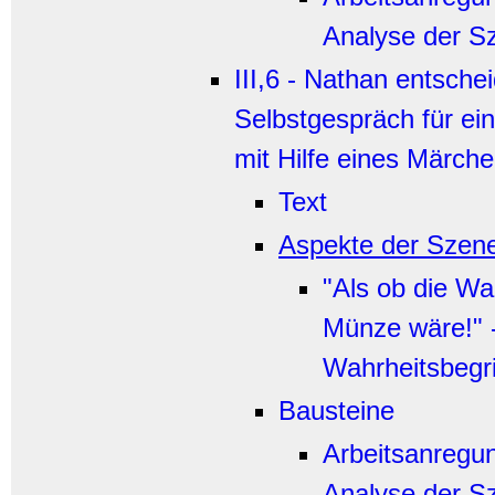
Analyse der S
III,6 - Nathan entschei
Selbstgespräch für ei
mit Hilfe eines Märch
Text
Aspekte der Szen
"Als ob die Wa
Münze wäre!" 
Wahrheitsbegri
Bausteine
Arbeitsanregu
Analyse der S