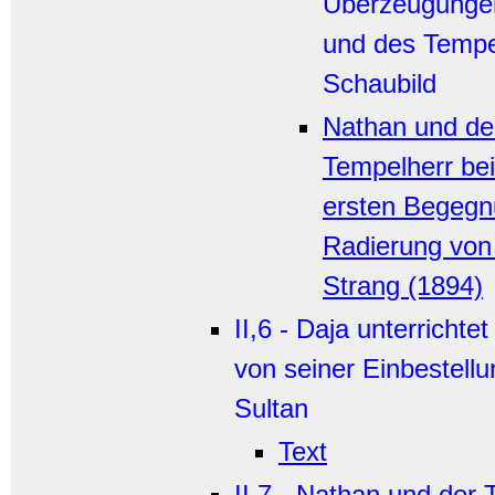
Überzeugunge
und des Tempe
Schaubild
Nathan und de
Tempelherr bei
ersten Begegn
Radierung von
Strang (1894)
II,6 - Daja unterrichte
von seiner Einbestell
Sultan
Text
II,7 - Nathan und der 