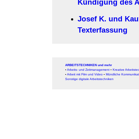
Kündigung des A
Josef K. und Kau
Texterfassung
ARBEITSTECHNIKEN und mehr
▪
Arbeits- und Zeitmanagement
▪
Kreative Arbeitste
▪
Arbeit mit Film und Video
▪
Mündliche Kommunikat
Sonstige digitale Arbeitstechniken