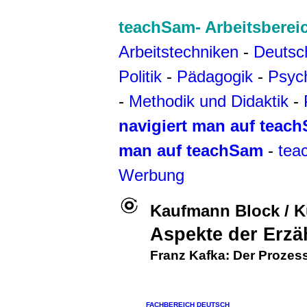
teachSam- Arbeitsberei
Arbeitstechniken
-
Deutsc
Politik
-
Pädagogik
-
Psyc
-
Methodik und Didaktik
-
navigiert man auf teac
man auf teachSam
-
tea
Werbung
Kaufmann Block / 
Aspekte der Erzä
Franz Kafka
:
Der Prozes
FACHBEREICH DEUTSCH