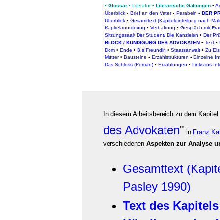
•
Glossar
•
Literatur
•
Literarische Gattungen
▪
A
Überblick
▪
Brief an den Vater
▪
Parabeln
▪
DER P
Überblick
•
Gesamttext (Kapiteleinteilung nach Ma
Kapitelanordnung
•
Verhaftung
•
Gespräch mit Fra
Sitzungssaal/ Der Student/ Die Kanzleien
•
Der Prü
BLOCK / KÜNDIGUNG DES ADVOKATEN
•
Text
•
Dom
•
Ende
•
B.s Freundin
•
Staatsanwalt
•
Zu Els
Mutter
•
Bausteine
▪
Erzählstrukturen
▪
Einzelne In
Das Schloss (Roman)
▪
Erzählungen
▪
Links ins In
In diesem Arbeitsbereich zu dem Kapitel 
des Advokaten
"
in
Franz Ka
verschiedenen
Aspekten zur Analyse un
Gesamttext (Kapit
Pasley 1990)
Text des Kapitel