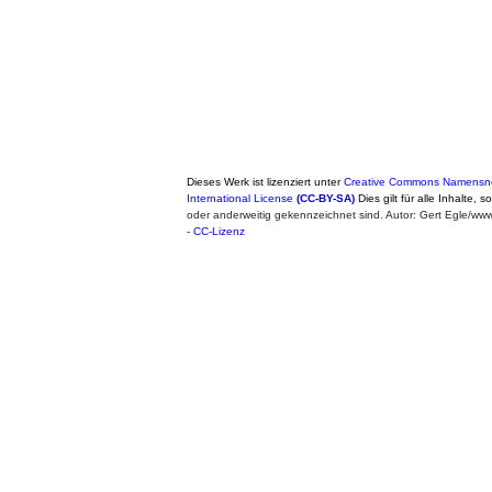
Dieses Werk ist lizenziert unter
Creative Commons Namensne
International License
(CC-BY-SA)
Dies gilt für alle Inhalte, 
oder anderweitig gekennzeichnet sind. Autor: Gert Egle/w
-
CC-Lizenz