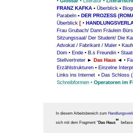
•
Glossar
•
Literatur
•
Literarisc
FRANZ KAFKA
▪
Überblick
▪
Biog
Parabeln
▪
DER PROZESS (ROM
Überblick
[
•
HANDLUNGSVERL
Frau Grubach/ Dann Fräulein Bürs
Sitzungssaal/ Der Student/ Die Ka
Advokat / Fabrikant / Maler
•
Kauf
Dom
•
Ende
•
B.s Freundin
•
Staat
Stellvertreter
►
Das Haus
◄
•
Fa
Erzählstrukturen
▪
Einzelne Interp
Links ins Internet
▪
Das Schloss 
Schreibformen
•
Operatoren im F
In diesem Arbeitsbereich zum
Handlungsver
"
sich mit dem Fragment "
Das Haus
befass