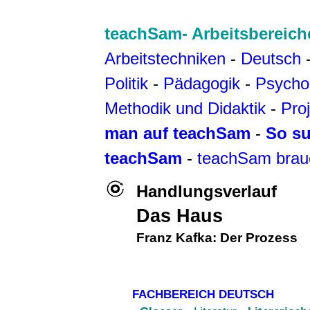
teachSam- Arbeitsbereich
Arbeitstechniken
-
Deutsch
Politik
-
Pädagogik
-
Psycho
Methodik und Didaktik
-
Pro
man auf teachSam
-
So su
teachSam
-
teachSam brau
Handlungsverlauf
Das Haus
Franz Kafka
:
Der Prozess
FACHBEREICH DEUTSCH