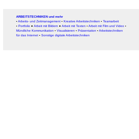
ARBEITSTECHNIKEN und mehr
▪
Arbeits- und Zeitmanagement
▪
Kreative Arbeitstechniken
▪
Teamarbeit
▪
Portfolio
●
Arbeit mit Bildern
●
Arbeit
mit Texten
▪
Arbeit mit Film und Video
▪
Mündliche Kommunikation
▪
Visualisieren
▪
Präsentation
▪
Arbeitstechniken
für das Internet
▪
Sonstige digitale Arbeitstechniken