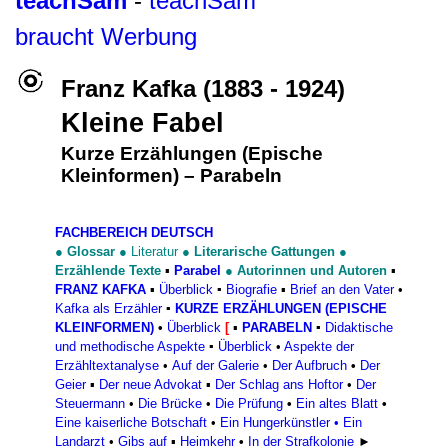
teachSam
-
teachSam
braucht Werbung
Franz Kafka
(1883 - 1924)
Kleine Fabel
Kurze Erzählungen (Epische
Kleinformen)
–
Parabeln
FACHBEREICH DEUTSCH
●
Glossar
●
Literatur
●
Literarische Gattungen
●
Erzählende Texte
▪
Parabel
●
Autorinnen und Autoren
▪
FRANZ KAFKA
▪
Überblick
▪
Biografie
▪
Brief an den Vater
•
Kafka als Erzähler
▪
KURZE ERZÄHLUNGEN (EPISCHE
KLEINFORMEN)
•
Überblick
[
▪
PARABELN
▪
Didaktische
und methodische Aspekte
▪
Überblick
•
Aspekte der
Erzähltextanalyse
•
Auf der Galerie
•
Der Aufbruch
•
Der
Geier
▪
Der neue Advokat
▪
Der Schlag ans Hoftor
•
Der
Steuermann
•
Die Brücke
•
Die Prüfung
•
Ein altes Blatt
•
Eine kaiserliche Botschaft
•
Ein Hungerkünstler
•
Ein
Landarzt
•
Gibs auf
▪
Heimkehr
•
In der Strafkolonie
►