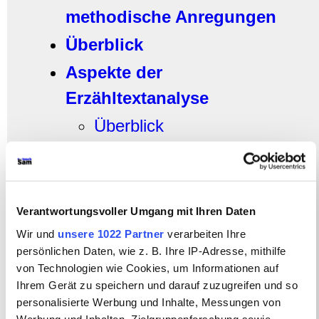
methodische Anregungen
Überblick
Aspekte der
Erzähltextanalyse
Überblick
Katze und Maus als
Motiv(e)
Interpretationsansätze
Verantwortungsvoller Umgang mit Ihren Daten
Aspekte der Interpretation
Wir und
unsere 1022 Partner
verarbeiten Ihre
persönlichen Daten, wie z. B. Ihre IP-Adresse, mithilfe
Das jüdische Leben als
von Technologien wie Cookies, um Informationen auf
Bezugsrahmen der
Ihrem Gerät zu speichern und darauf zuzugreifen und so
personalisierte Werbung und Inhalte, Messungen von
Interpretation
Werbung und Inhalten, Zielgruppenforschung sowie