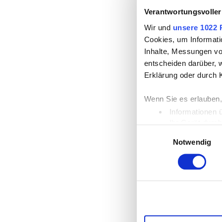
Verantwortungsvoller
Wir und
unsere 1022 
Cookies, um Informati
Inhalte, Messungen vo
entscheiden darüber, w
Erklärung oder durch 
Wenn Sie es erlauben,
Informationen 
Ihr Gerät durc
Einwilligungsauswahl
Erfahren Sie mehr dar
Notwendig
Einzelheiten
fest.
Wir verwenden Cookies
die Zugriffe auf unse
unsere Partner für so
möglicherweise mit we
Dienste gesammelt ha