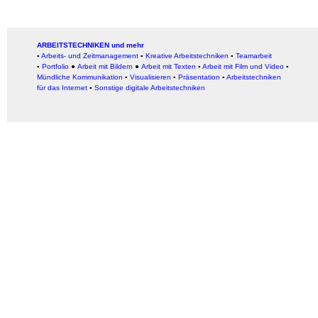
ARBEITSTECHNIKEN und mehr
▪
Arbeits- und Zeitmanagement
▪
Kreative Arbeitstechniken
▪
Teamarbeit
▪
Portfolio
●
Arbeit mit Bildern
●
Arbeit
mit Texten
▪
Arbeit mit Film und Video
▪
Mündliche Kommunikation
▪
Visualisieren
▪
Präsentation
▪
Arbeitstechniken
für das Internet
▪
Sonstige digitale Arbeitstechniken