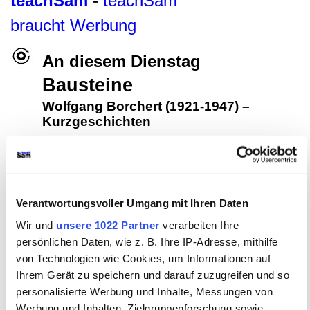
teachSam
-
teachSam
braucht Werbung
An diesem Dienstag
Bausteine
Wolfgang Borchert (1921-1947)
–
Kurzgeschichten
FACHBEREICH DEUTSCH
●
Glossar
●
Literatur
●
Autorinnen und Autoren
▪
WOLFGANG
BORCHERT
•
Überblick
▪
KURZGESCHICHTEN
•
Didaktische und
methodische Aspekte
•
Überblick
•
Historischer Hintergrund
▪ Nachts
schlafen die Ratten doch
▪
Die Küchenuhr
[
•
AN DIESEM DIENSTAG
•
Text
Verantwortungsvoller Umgang mit Ihren Daten
•
Didaktische und methodische Aspekte
•
Überblick
▪
Aspekte der
Erzähltextanalyse
►
Bausteine
◄ ▪
Fragen und Antworten (KI)
]
▪
Die
Wir und
unsere 1022 Partner
verarbeiten Ihre
Kirschen
▪
Das Brot
▪
Die drei dunklen Könige
▪
Lesebuchgeschichten
▪
persönlichen Daten, wie z. B. Ihre IP-Adresse, mithilfe
Mein bleicher Bruder
▪
Die Katze war im Schnee erfroren
▪
Der Kaffee ist
undefinierbar
▪
Die lange lange Straße lang
▪
Die Mauer
▪
Das Gewitter
▪
von Technologien wie Cookies, um Informationen auf
Die traurigen Geranien
▪
Im Schnee, im sauberen Schnee
▪
Bleib doch,
Giraffe
▪
Gottes Auge
•
Bausteine
•
Links ins Internet
●
Schreibformen
●
Ihrem Gerät zu speichern und darauf zuzugreifen und so
Rhetorik
●
Filmanalyse
●
Operatoren im Fach Deutsch
personalisierte Werbung und Inhalte, Messungen von
Werbung und Inhalten, Zielgruppenforschung sowie