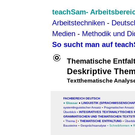
teachSam- Arbeitsberei
Arbeitstechniken
-
Deutsc
Medien
-
Methodik und Di
So sucht man auf teac
Thematische Entfal
Deskriptive Them
Textthematische Analys
FACHBEREICH DEUTSCH
●
Glossar
●
LINGUISTIK (SPRACHWISSENSCHAF
systemlinguistischer Ansatz
▪
Pragmatischer Ansatz
Überblick
▪
INTEGRATIVES TEXTANALYTISCHES M
GRAMMATISCHEN UND THEMATISCHEN TEXTST
▪
Thema
[
▪
THEMATISCHE ENTFALTUNG
▪
Überbli
B
austeine
▪
Gesprächsanalyse
▪
Schreibformen
●
R