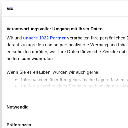
Verantwortungsvoller Umgang mit Ihren Daten
Wir und
unsere 1022 Partner
verarbeiten Ihre persönlichen 
darauf zuzugreifen und so personalisierte Werbung und Inh
entscheiden darüber, wer Ihre Daten für welche Zwecke nutzt
ändern oder widerrufen
Wenn Sie es erlauben, würden wir auch gerne:
Informationen über Ihre geografische Lage erfassen, 
Ihr Gerät durch aktives Scannen nach bestimmten Merk
Erfahren Sie mehr darüber, wie Ihre persönlichen Daten vera
Einwilligungsauswahl
Notwendig
Wir verwenden Cookies, um Inhalte und Anzeigen zu personal
geben wir Informationen zu Ihrer Verwendung unserer Websit
möglicherweise mit weiteren Daten zusammen, die Sie ihnen 
Präferenzen