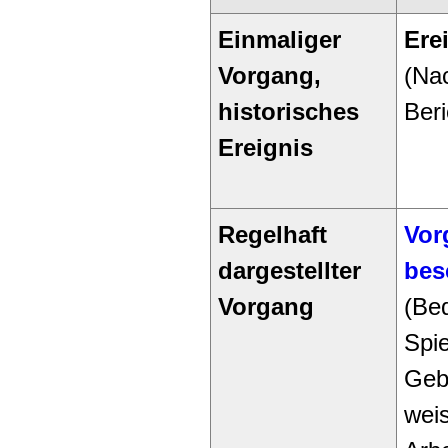
Einmaliger
Ere
Vorgang,
(Nac
historisches
Beri
Ereignis
Regelhaft
Vor
dargestellter
bes
Vorgang
(Be
Spie
Geb
wei