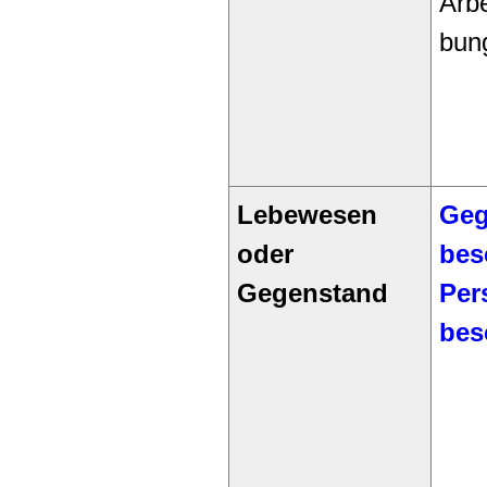
Arbe
bun
Lebewesen
Geg
oder
bes
Gegenstand
Per
bes