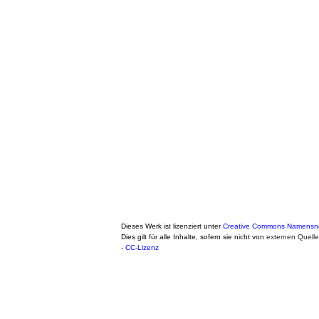
Dieses Werk ist lizenziert unter
Creative Commons Namensnen
Dies gilt für alle Inhalte, sofern sie nicht von
externen Quell
-
CC-Lizenz