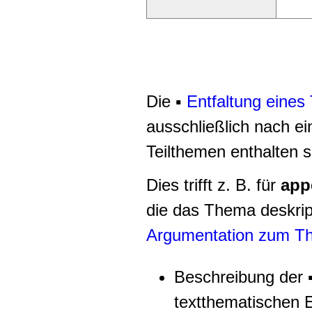
Die
▪
Entfaltung eine
ausschließlich nach e
Teilthemen enthalten s
Dies trifft z. B. für
appe
die das Thema deskripti
Argumentation zum T
Beschreibung der 
textthematischen E