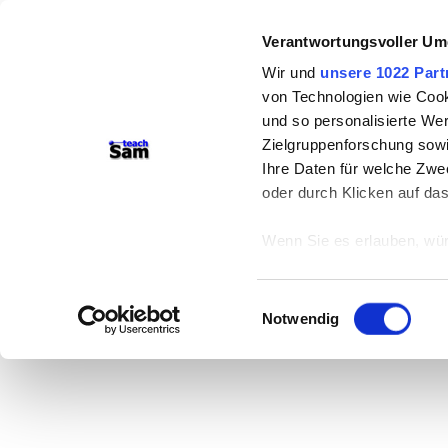
Verantwortungsvoller Um
Wir und
unsere 1022 Part
von Technologien wie Cook
und so personalisierte We
Zielgruppenforschung sowi
Ihre Daten für welche Zwec
oder durch Klicken auf da
Wenn Sie es erlauben, wür
Informationen über
können
Einwilligungsauswahl
Ihr Gerät durch ak
Notwendig
Erfahren Sie mehr darüber,
Präferenzen im
Abschnitt
Wir verwenden Cookies, um
anbieten zu können und di