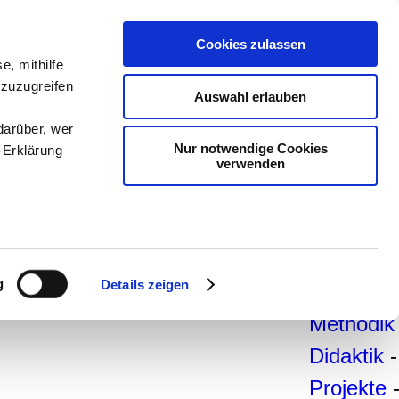
teachSa
Cookies zulassen
Arbeitsb
e, mithilfe
 zuzugreifen
Arbeitste
Auswahl erlauben
-
Deutsc
darüber, wer
Nur notwendige Cookies
-Erklärung
Geschich
verwenden
Politik
-
Pädagogi
enau sein
Psycholo
fizieren
g
Details zeigen
Medien
-
Ihre
Methodik
Didaktik
-
le Medien
Projekte
ir