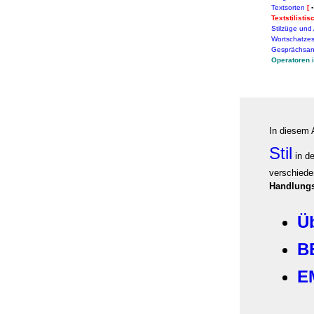
Textsorten
[
Textstilist
Stilzüge und
Wortschatze
Gesprächsan
Operatoren 
In diesem 
Stil
in d
verschied
Handlung
Ü
B
E