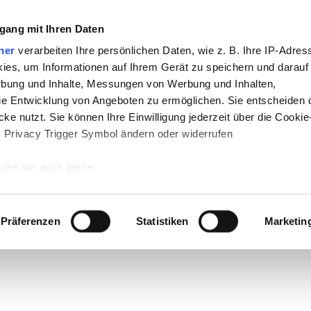
gang mit Ihren Daten
ner
verarbeiten Ihre persönlichen Daten, wie z. B. Ihre IP-Adress
ies, um Informationen auf Ihrem Gerät zu speichern und darauf
rbung und Inhalte, Messungen von Werbung und Inhalten,
e Entwicklung von Angeboten zu ermöglichen. Sie entscheiden 
ke nutzt. Sie können Ihre Einwilligung jederzeit über die Cookie
s Privacy Trigger Symbol ändern oder widerrufen
den wir auch gerne:
 Ihre geografische Lage erfassen, welche bis auf einige Meter g
tives Scannen nach bestimmten Merkmalen (Fingerprinting) identi
Präferenzen
Statistiken
Marketin
 wie Ihre persönlichen Daten verarbeitet werden, und legen Sie 
 Einzelheiten
fest.
 Inhalte und Anzeigen zu personalisieren, Funktionen für sozia
e Zugriffe auf unsere Website zu analysieren. Außerdem geben w