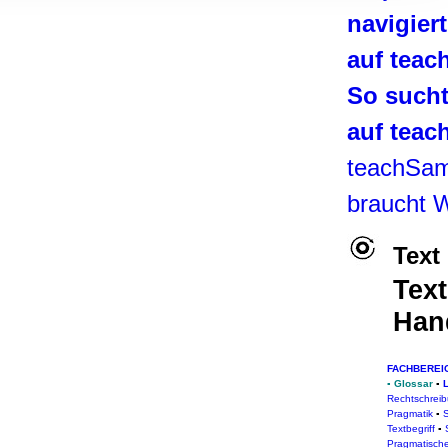
, Werbung
navigier
ren Daten
auf tea
ienste
So such
auf tea
teachSa
braucht 
Text
Text
Han
FACHBEREI
▪
Glossar
▪
Rechtschrei
Pragmatik
▪
S
Textbegriff
▪
Pragmatische