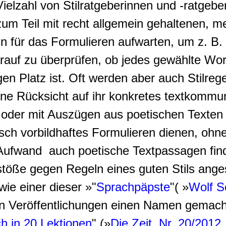
Vielzahl von Stilratgeberinnen und -ratgeb
um Teil mit recht allgemein gehaltenen, m
eln für das Formulieren aufwarten, um z. B.
auf zu überprüfen, ob jedes gewählte Wort 
en Platz ist. Oft werden aber auch Stilrege
ne Rücksicht auf ihr konkretes textkommun
 oder mit Auszügen aus poetischen Texten v
istisch vorbildhaftes Formulieren dienen, o
Aufwand auch poetische Textpassagen find
stöße gegen Regeln eines guten Stils ang
wie einer dieser »"
Sprachpäpste
"( »
Wolf S
en Veröffentlichungen einen Namen gemacht
h in 20 Lektionen
" (»
Die Zeit, Nr. 20/2012,