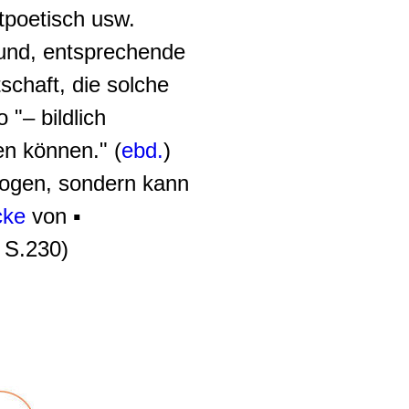
htpoetisch usw.
 und, entsprechende
chaft, die solche
"– bildlich
en können." (
ebd.
)
ezogen, sondern kann
cke
von ▪
, S.230)