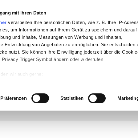
gang mit Ihren Daten
che:
ner
verarbeiten Ihre persönlichen Daten, wie z. B. Ihre IP-Adress
h
-
Geschichte
-
Politik
-
Pädagogik
-
Psych
ies, um Informationen auf Ihrem Gerät zu speichern und darauf
daktik
-
Projekte
-
So navigiert man auf 
rbung und Inhalte, Messungen von Werbung und Inhalten,
e Entwicklung von Angeboten zu ermöglichen. Sie entscheiden 
chSam
-
teachSam braucht Werbung
ke nutzt. Sie können Ihre Einwilligung jederzeit über die Cookie
s Privacy Trigger Symbol ändern oder widerrufen
den wir auch gerne:
 Ihre geografische Lage erfassen, welche bis auf einige Meter g
tives Scannen nach bestimmten Merkmalen (Fingerprinting) identi
Präferenzen
Statistiken
Marketin
)
▪
Rechtschreibung
▪
Grammatik / Syntax
▪
Semantik
▪
Pragmatik
▪
Soziolinguistik
▪
TEXTLINGUI
▪
Textfunktion
▪
Textmuster
▪
Textsorten
[
▪
TEXT UND STIL
►
Überblick
◄ ▪
Stilwissen
▪ Textsti
 wie Ihre persönlichen Daten verarbeitet werden, und legen Sie 
tschatzes
▪
Satzbaustile
]
▪
Textanalyse
▪
B
austeine
▪
Gesprächsanalyse
▪
Schreibformen
▪
Rhetor
 Einzelheiten
fest.
 Inhalte und Anzeigen zu personalisieren, Funktionen für sozia
e Zugriffe auf unsere Website zu analysieren. Außerdem geben w