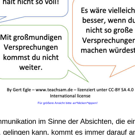
Für größere Ansicht bitte an*klicken*tippen!
munikation im Sinne der Absichten, die ei
t, gelingen kann, kommt es immer darauf a