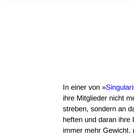
Informationen zu Ihrer Ve
und Analysen weiter. Unse
zusammen, die Sie ihnen b
gesammelt haben.
In einer von »
Singular
ihre Mitglieder nicht
streben, sondern an d
heften und daran ihre 
immer mehr Gewicht. 