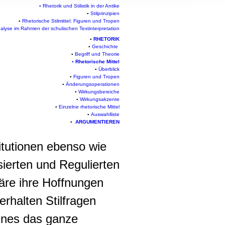
, Werbung
▪
Rhetorik und Stilistik in der Antike
▪
Stilprinzipien
ren Daten
▪
Rhetorische Stilmittel: Figuren und Tropen
ienste
nalyse im Rahmen der schulischen Textinterpretation
▪
RHETORIK
▪
Geschichte
▪
Begriff und Theorie
▪
Rhetorische Mittel
▪
Überblick
▪
Figuren und Tropen
▪
Änderungsoperationen
▪
Wirkungsbereic
he
▪
Wirkungsakzen
te
▪
Einzelne rhetorische Mittel
▪
Auswahlliste
▪
ARGUMENTIEREN
titutionen ebenso wie
ierten und Regulierten
äre ihre Hoffnungen
rhalten Stilfragen
eines das ganze