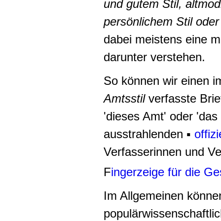
und gutem Stil, altmod
persönlichem Stil oder
dabei meistens eine m
darunter verstehen.
So können wir einen 
Amtsstil
verfasste Bri
'dieses Amt' oder 'da
ausstrahlenden ▪
offiz
Verfasserinnen und Ver
F
ingerzeige für die 
Im Allgemeinen können 
populärwissenschaftlich