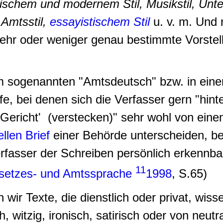
ischem und modernem Stil, Musikstil, Unterr
 Amtsstil,
essayistischem Stil
u. v. m. Und 
ehr oder weniger genau bestimmte Vorstel
im sogenannten "Amtsdeutsch" bzw. in ei
efe, bei denen sich die Verfasser gern "hin
s Gericht' (verstecken)" sehr wohl von ei
iellen Brief
einer Behörde unterscheiden, be
fasser der Schreiben persönlich erkennbar 
11
Gesetzes- und Amtssprache
1998
, S.65)
wir Texte, die dienstlich oder privat, wiss
, witzig, ironisch, satirisch oder von neut