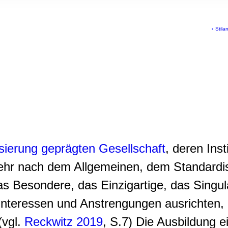
rwendung unserer Website an unsere Partner für soziale Medien
re Partner führen diese Informationen möglicherweise mit weite
ereitgestellt haben oder die sie im Rahmen Ihrer Nutzung der D
▪
Stila
isierung geprägten Gesellschaft
, deren Ins
 mehr nach dem Allgemeinen, dem Standardis
as Besondere, das Einzigartige, das Singul
Interessen und Anstrengungen ausrichten, e
(vgl.
Reckwitz 2019
, S.7) Die Ausbildung 