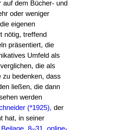
er auf dem Bücher- und
ehr oder weniger
 die eigenen
nötig, treffend
ln präsentiert, die
ikatives Umfeld als
erglichen, die als
hne zu bedenken, dass
en ließen, die dann
esehen werden
chneider (*1925),
der
 hat, in seiner
 Beilage, 8–31, online-