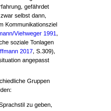
Erfahrung, gefährdet
zwar selbst dann,
em Kommunikationsziel
mann/Viehweger 1991
,
iche soziale Tonlagen
ffmann 2017
, S.309),
ituation angepasst
schiedliche Gruppen
rden:
Sprachstil zu geben,