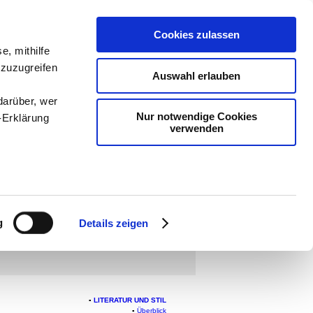
Cookies zulassen
e, mithilfe
ologie
-
 zuzugreifen
Auswahl erlauben
teachSam
darüber, wer
Nur notwendige Cookies
-Erklärung
verwenden
enau sein
fizieren
g
STIK
▪
Überblick
▪
Textbegriff
▪
Syntaktisch-
Details zeigen
listische Handlungsmuster
▪
Stilregister
▪
Stilzüge
Ihre
ik
▪
Operatoren im Fach Deutsch
le Medien
▪
LITERATUR UND STIL
ir
▪
Überblick