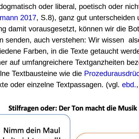
, dogmatisch oder liberal, poetisch oder nic
fmann 2017
, S.8), ganz gut unterscheiden
 damit vorausgesetzt, können wir die Bots
n senden, auch verstehen: Wir wissen also 
iedene Farben, in die Texte getaucht werd
immer auf umfangreichere Textganzheiten b
lne Textbausteine wie die
Prozedurausdrü
exte oder einzelne Textpassagen. (vgl.
ebd.