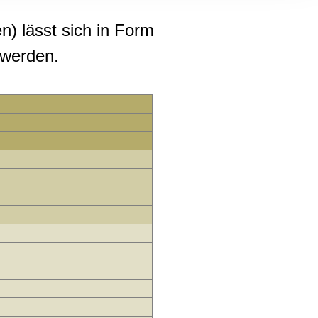
, Werbung
ren Daten
) lässt sich in Form
ienste
 werden.