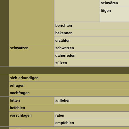
schwören
lügen
berichten
bekennen
erzählen
schwatzen
schwätzen
daherreden
sülzen
sich erkundigen
erfragen
nachfragen
bitten
anflehen
befehlen
vorschlagen
raten
empfehlen