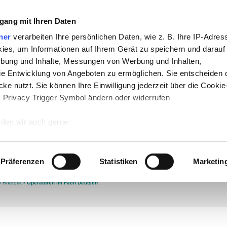
gang mit Ihren Daten
che:
ner
verarbeiten Ihre persönlichen Daten, wie z. B. Ihre IP-Adress
h
-
Geschichte
-
Politik
-
Pädagogik
-
Psych
ies, um Informationen auf Ihrem Gerät zu speichern und darauf
daktik
-
Projekte
-
So navigiert man auf 
rbung und Inhalte, Messungen von Werbung und Inhalten,
e Entwicklung von Angeboten zu ermöglichen. Sie entscheiden 
chSam
-
teachSam braucht Werbung
ke nutzt. Sie können Ihre Einwilligung jederzeit über die Cookie
s Privacy Trigger Symbol ändern oder widerrufen
 – reden
den wir auch gerne:
 Ihre geografische Lage erfassen, welche bis auf einige Meter g
tives Scannen nach bestimmten Merkmalen (Fingerprinting) identi
Präferenzen
Statistiken
Marketin
 wie Ihre persönlichen Daten verarbeitet werden, und legen Sie 
T)
▪
Rechtschreibung
▪
Grammatik / Syntax
▪
SEMANTIK
▪
Überblick
[
▪
WORTFELDER
►
sagen -
 Einzelheiten
fest.
●
Rhetorik
▪
Operatoren im Fach Deutsch
 Inhalte und Anzeigen zu personalisieren, Funktionen für sozia
e Zugriffe auf unsere Website zu analysieren. Außerdem geben w