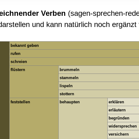
rwendung unserer Website an unsere Partner für soziale Medien
re Partner führen diese Informationen möglicherweise mit weite
eichnender Verben
(sagen-sprechen-reden
ereitgestellt haben oder die sie im Rahmen Ihrer Nutzung der D
darstellen und kann natürlich noch ergänzt
bekannt geben
rufen
schreien
flüstern
brummeln
stammeln
lispeln
stottern
feststellen
behaupten
erklären
erläutern
begründen
widersprechen
versichern