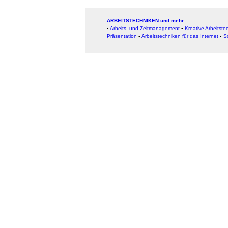
ARBEITSTECHNIKEN und mehr
▪
Arbeits- und Zeitmanagement
▪
Kreative Arbeitste
Präsentation
▪
Arbeitstechniken für das Internet
▪
S