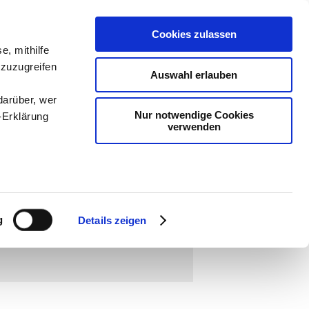
Cookies zulassen
e, mithilfe
ologie
-
 zuzugreifen
Auswahl erlauben
teachSam
darüber, wer
Nur notwendige Cookies
-Erklärung
verwenden
enau sein
fizieren
g
Details zeigen
Ihre
 sprechen - reden
◄
]
▪
Pragmatik
▪
Soziolinguistik
▪
le Medien
ir