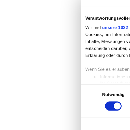
Verantwortungsvolle
Wir und
unsere 1022 
Cookies, um Informati
Inhalte, Messungen v
entscheiden darüber, 
Erklärung oder durch 
Wenn Sie es erlauben
Informationen 
Ihr Gerät durc
Einwilligungsauswahl
Erfahren Sie mehr dar
Notwendig
Einzelheiten
fest.
Wir verwenden Cookies
die Zugriffe auf unse
unsere Partner für so