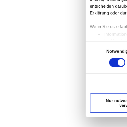
entscheiden darübe
Erklärung oder dur
Wenn Sie es erlau
Information
Ihr Gerät d
Einwilligungsauswahl
Erfahren Sie mehr 
Notwendi
Einzelheiten
fest.
Wir verwenden Cook
die Zugriffe auf u
unsere Partner für
möglicherweise mit
Dienste gesammel
Nur notwe
ver