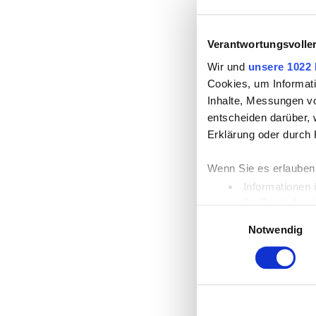
Verantwortungsvolle
Wir und
unsere 1022 
Cookies, um Informati
Inhalte, Messungen v
entscheiden darüber, 
Erklärung oder durch 
Wenn Sie es erlauben
Informationen 
Ihr Gerät durc
Einwilligungsauswahl
Erfahren Sie mehr dar
Notwendig
Einzelheiten
fest.
Wir verwenden Cookies
die Zugriffe auf unse
unsere Partner für so