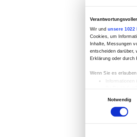
Verantwortungsvolle
Wir und
unsere 1022 
Cookies, um Informati
Inhalte, Messungen v
entscheiden darüber, 
Erklärung oder durch 
Wenn Sie es erlauben
Informationen 
Ihr Gerät durc
Einwilligungsauswahl
Erfahren Sie mehr dar
Notwendig
Einzelheiten
fest.
Wir verwenden Cookies
die Zugriffe auf unse
unsere Partner für so