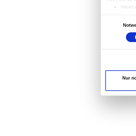
Informa
Ihr Ger
Einwilligungsaus
Erfahren Sie m
Notwe
Einzelheiten
f
Wir verwenden
die Zugriffe 
unsere Partner
möglicherweis
Dienste gesam
Nur n