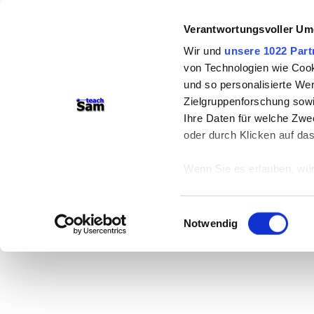
Verantwortungsvoller Um
Wir und
unsere 1022 Part
von Technologien wie Cook
und so personalisierte We
Zielgruppenforschung sowi
Ihre Daten für welche Zwec
oder durch Klicken auf da
Wenn Sie es erlauben, wür
Informationen über
können
Einwilligungsauswahl
Ihr Gerät durch ak
Notwendig
Erfahren Sie mehr darüber,
Präferenzen im
Abschnitt
Wir verwenden Cookies, um
anbieten zu können und di