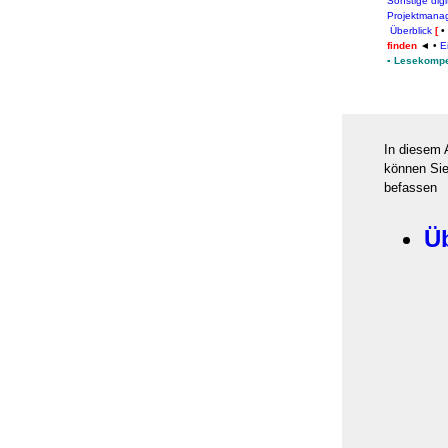
Sonstige digi
Projektmana
Überblick
[
•
finden
◄
•
Ei
▪
Lesekompe
In diesem 
können Si
befassen
Ü