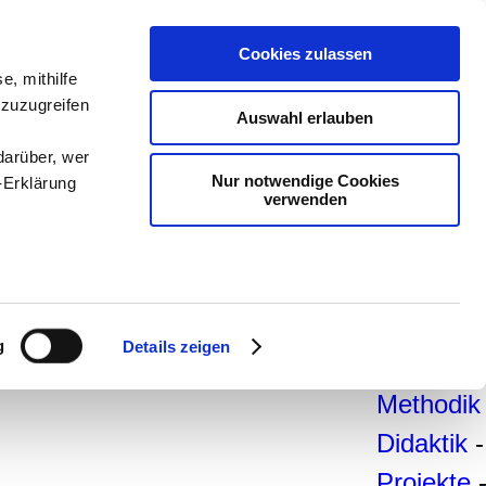
teachSa
Cookies zulassen
e, mithilfe
Arbeitsb
 zuzugreifen
Auswahl erlauben
Arbeitste
darüber, wer
-
Deutsc
Nur notwendige Cookies
-Erklärung
verwenden
Geschich
Politik
-
Pädagogi
enau sein
Psycholo
fizieren
g
Details zeigen
Medien
-
Ihre
Methodik
Didaktik
-
le Medien
ir
Projekte