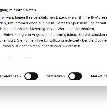
gang mit Ihren Daten
ner
verarbeiten Ihre persönlichen Daten, wie z. B. Ihre IP-Adress
ies, um Informationen auf Ihrem Gerät zu speichern und darauf
rbung und Inhalte, Messungen von Werbung und Inhalten,
e Entwicklung von Angeboten zu ermöglichen. Sie entscheiden 
ke nutzt. Sie können Ihre Einwilligung jederzeit über die Cookie
s Privacy Trigger Symbol ändern oder widerrufen
den wir auch gerne:
 Ihre geografische Lage erfassen, welche bis auf einige Meter g
tives Scannen nach bestimmten Merkmalen (Fingerprinting) identi
Präferenzen
Statistiken
Marketin
 wie Ihre persönlichen Daten verarbeitet werden, und legen Sie 
 Einzelheiten
fest.
 Inhalte und Anzeigen zu personalisieren, Funktionen für sozia
e Zugriffe auf unsere Website zu analysieren. Außerdem geben w