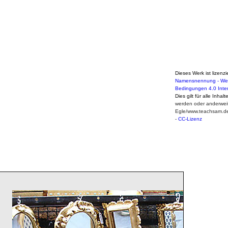
Dieses Werk ist lizenzi
Namensnennung - Weit
Bedingungen 4.0 Inte
Dies gilt für alle Inhal
werden oder anderweit
Egle/www.teachsam.d
-
CC-Lizenz