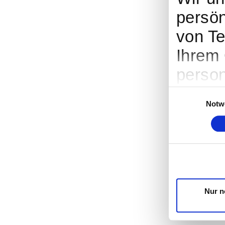
persön
von Te
Ihrem 
person
Werbun
Einwilligungsaus
Notw
Entwic
entsch
nutzt.
Cookie
Trigge
Nur n