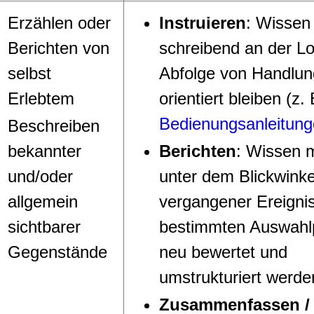
Erzählen oder
Instruieren
: Wissen
Berichten von
schreibend an der Lo
selbst
Abfolge von Handlu
Erlebtem
orientiert bleiben (z. 
Bedienungsanleitun
Beschreiben
bekannter
Berichten
: Wissen 
und/oder
unter dem Blickwinke
allgemein
vergangener Ereigni
sichtbarer
bestimmten Auswahlp
Gegenstände
neu bewertet und
umstrukturiert werde
Zusammenfassen /