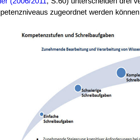
her (2006/2011
, S.60) unterscheiden drei 
mpetenzniveaus zugeordnet werden können