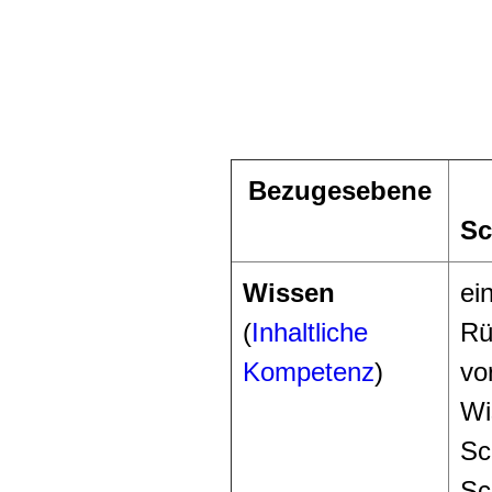
Bezugesebene
Sc
Wissen
ei
(
Inhaltliche
Rü
Kompetenz
)
vo
Wi
Sc
Sc