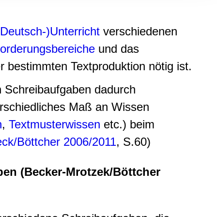
, Werbung
ren Daten
ienste
(Deutsch-)Unterricht
verschiedenen
orderungsbereiche
und das
 bestimmten Textproduktion nötig ist.
n Schreibaufgaben dadurch
terschiedliches Maß an Wissen
n
,
Textmusterwissen
etc.) beim
ck/Böttcher 2006/2011
, S.60)
ben (Becker-Mrotzek/Böttcher