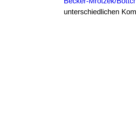
Becker-Mrotzek/Böttc
unterschiedlichen Ko