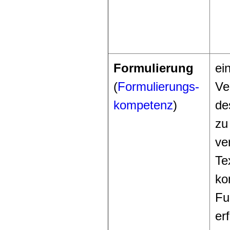
Formulierung
ei
(
Formulierungs-
Ve
kompetenz
)
de
zu
ve
Te
ko
Fu
er