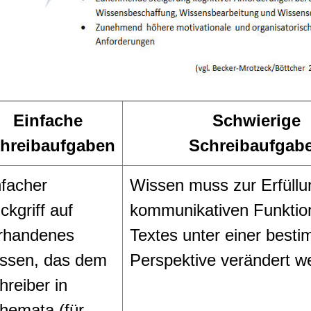
Einfache
Schwierige
hreibaufgaben
Schreibaufgab
nfacher
Wissen muss zur Erfüllu
ckgriff auf
kommunikativen Funktio
rhandenes
Textes unter einer best
ssen, das dem
Perspektive verändert w
hreiber in
hemata (für