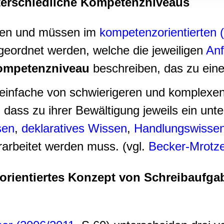
terschiedliche Kompetenzniveaus
rwendung unserer Website an unsere Partner für soziale Medien
re Partner führen diese Informationen möglicherweise mit weite
ereitgestellt haben oder die sie im Rahmen Ihrer Nutzung der D
en und müssen im
kompetenzorientierten 
eordnet werden, welche die jeweiligen
Anf
ompetenzniveau
beschreiben, das zu einer
 einfache von schwierigeren und komplexe
 dass zu ihrer Bewältigung jeweils ein un
sen
,
deklaratives Wissen
,
Handlungswisse
rarbeitet werden muss. (vgl.
Becker-Mrotze
orientiertes Konzept von Schreibaufga