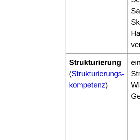
Sa
Skr
Ha
ve
Strukturierung
ei
(
Strukturierungs-
St
kompetenz
)
Wi
Ge