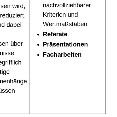
nachvollziehbarer
sen wird,
Kriterien und
reduziert,
Wertmaßstäben
d dabei
Referate
sen über
Präsentationen
gnisse
Facharbeiten
grifflich
tige
menhänge
üssen