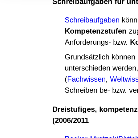
Schreibaufgaben für un
Informationen zu Ihrer Ve
und Analysen weiter. Unse
zusammen, die Sie ihnen b
Schreibaufgaben
könn
gesammelt haben.
Kompetenzstufen
zug
Anforderungs- bzw.
K
Grundsätzlich können
unterschieden werden,
(
Fachwissen
,
Weltwis
Schreiben be- bzw. ve
Dreistufiges, kompetenz
(2006/2011