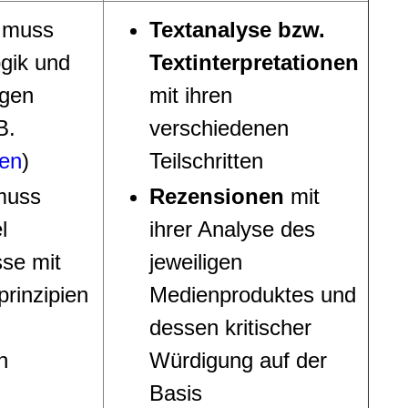
 muss
Textanalyse bzw.
gik und
Textinterpretationen
ngen
mit ihren
B.
verschiedenen
gen
)
Teilschritten
muss
Rezensionen
mit
l
ihrer Analyse des
sse mit
jeweiligen
rinzipien
Medienproduktes und
dessen kritischer
n
Würdigung auf der
Basis