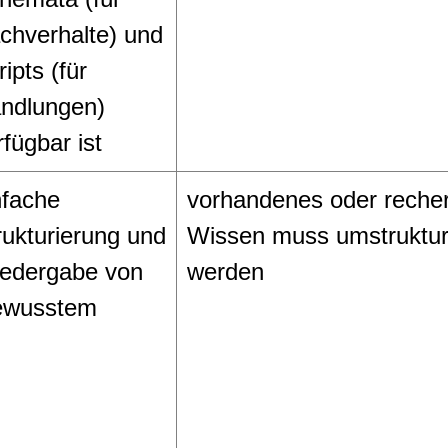
chverhalte) und
ipts (für
ndlungen)
rfügbar ist
nfache
vorhandenes oder recher
rukturierung und
Wissen muss umstrukturi
edergabe von
werden
wusstem