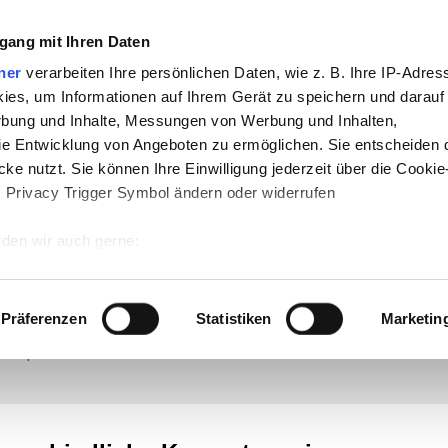
gang mit Ihren Daten
che:
ner
verarbeiten Ihre persönlichen Daten, wie z. B. Ihre IP-Adress
h
-
Geschichte
-
Politik
-
Pädagogik
-
Psych
ies, um Informationen auf Ihrem Gerät zu speichern und darauf
rojekte
-
So navigiert man auf teachSam
rbung und Inhalte, Messungen von Werbung und Inhalten,
e Entwicklung von Angeboten zu ermöglichen. Sie entscheiden 
aucht Werbung
ke nutzt. Sie können Ihre Einwilligung jederzeit über die Cookie
s Privacy Trigger Symbol ändern oder widerrufen
n
den wir auch gerne:
 Ihre geografische Lage erfassen, welche bis auf einige Meter g
tives Scannen nach bestimmten Merkmalen (Fingerprinting) identi
daktiken
●
Spezielle Didaktiken
▪
Überblick
●
SCHREIBDIDAKTIK
▪
Überblick
▪
Schrift und Schrif
Präferenzen
Statistiken
Marketin
ierigkeiten und Schreibstörungen
▪
Schreibfunktionen
▪
Lernstrategische Orientierungen
▪ Schrei
 wie Ihre persönlichen Daten verarbeitet werden, und legen Sie 
eistungsaufgaben
▪
Umfassende und ausgegliederte Schreibaufgaben
▪
Schreibziele
►
Kompete
ekompetenz
 Einzelheiten
fest.
 Inhalte und Anzeigen zu personalisieren, Funktionen für sozia
e Zugriffe auf unsere Website zu analysieren. Außerdem geben w