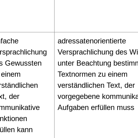
nfache
adressatenorientierte
rsprachlichung
Versprachlichung des W
s Gewussten
unter Beachtung bestim
 einem
Textnormen zu einem
rständlichen
verständlichen Text, der
xt, der
vorgegebene kommunika
mmunikative
Aufgaben erfüllen muss
nktionen
füllen kann