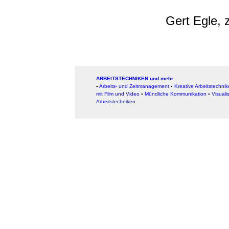
Gert Egle, z
ARBEITSTECHNIKEN und mehr
▪
Arbeits- und Zeitmanagement
▪
Kreative Arbeitstechni
mit Film und Video
▪
Mündliche Kommunikation
▪
Visuali
Arbeitstechniken