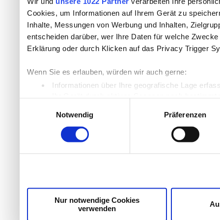
Wir und
unsere 1022 Partner
verarbeiten Ihre persönlic
Cookies, um Informationen auf Ihrem Gerät zu speicher
Inhalte, Messungen von Werbung und Inhalten, Zielgru
entscheiden darüber, wer Ihre Daten für welche Zwecke n
Erklärung oder durch Klicken auf das Privacy Trigger S
Wenn Sie es erlauben, würden wir auch gerne:
Informationen über Ihre geografische Lage erfas
Ihr Gerät durch aktives Scannen nach bestimmten
Einwilligungsauswahl
Erfahren Sie mehr darüber, wie Ihre persönlichen Daten
Notwendig
Präferenzen
Einzelheiten
fest.
Wir verwenden Cookies, um Inhalte und Anzeigen zu per
die Zugriffe auf unsere Website zu analysieren. Außer
unsere Partner für soziale Medien, Werbung und Analyse
möglicherweise mit weiteren Daten zusammen, die Sie ih
Dienste gesammelt haben.
Nur notwendige Cookies
Au
verwenden