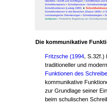
Überblick
▪
Schrift und Schrifttypen
▪
Schriftlichkeit und 
Schreibkompetenz
▪
Schreibprozess
▪ Schreibschwierig
Schreibfunktionen (Ludwig 1980)
►
Schreibfunktionen
Schreibfunktionen in drei Bereichen (Ossner 1995)
▪
2 S
Lernstrategische Orientierungen
▪ Schreibstrategien
▪
S
verfassen
▪
Förderliche Begleitung von Schreibprozess
Die kommunikative Funkti
Fritzsche (1994
, S.32f.)
traditioneller und moder
Funktionen des Schreibe
kommunikative Funktione
zur Grundlage seiner Ein
beim schulischen Schre