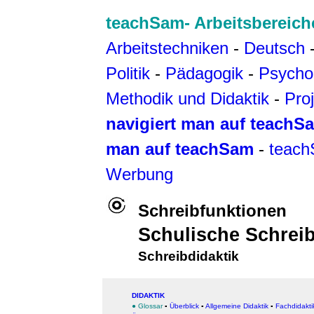
teachSam- Arbeitsbereich
Arbeitstechniken
-
Deutsch
Politik
-
Pädagogik
-
Psycho
Methodik und Didaktik
-
Pro
navigiert man auf teachS
man auf teachSam
-
teach
Werbung
Schreibfunktionen
Schulische Schrei
Schreibdidaktik
DIDAKTIK
● Glossar
▪
Überblick
▪
Allgemeine Didaktik
▪
Fachdidakti