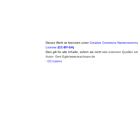
Dieses Werk ist lizenziert unter
Creative Commons Namensnennung
License
(CC-BY-SA)
Dies gilt für alle Inhalte, sofern sie nicht von
externen Quellen ei
Autor: Gert Egle/www.teachsam.de
-
CC-Lizenz