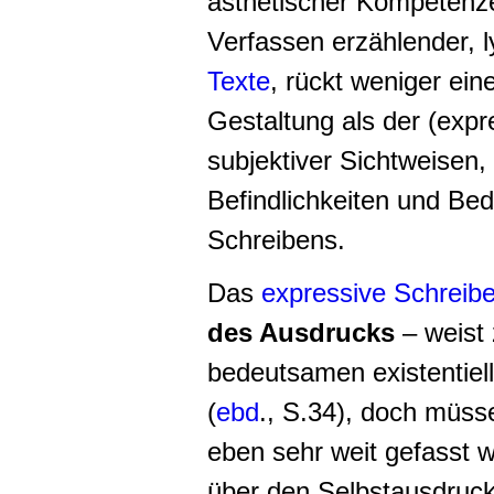
ästhetischer Kompetenze
Verfassen erzählender, l
Texte
, rückt weniger eine
Gestaltung als der (exp
subjektiver Sichtweise
Befindlichkeiten und Bed
Schreibens.
Das
expressive Schreib
des Ausdrucks
– weist
bedeutsamen existentiell
(
ebd
., S.34), doch müss
eben sehr weit gefasst w
über den Selbstausdruc