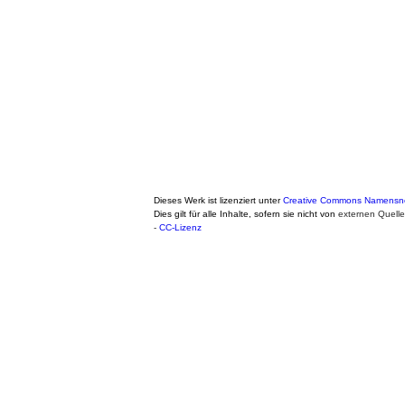
Dieses Werk ist lizenziert unter
Creative Commons Namensnen
Dies gilt für alle Inhalte, sofern sie nicht von
externen Quell
-
CC-Lizenz