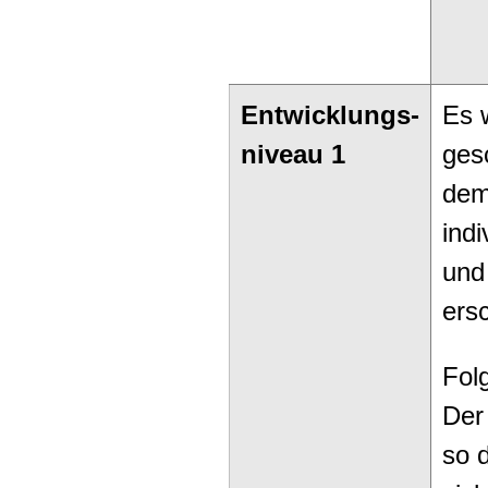
Entwicklungs-
Es 
niveau 1
ges
dem
indi
und
ersc
Fol
Der
so d