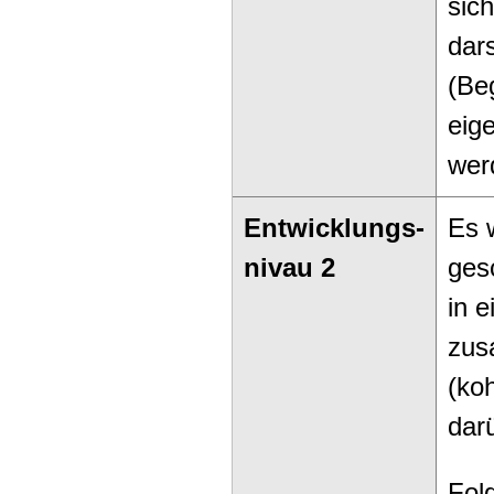
sic
dars
(Be
eig
wer
Entwicklungs-
Es 
nivau 2
ges
in e
zus
(ko
dar
Fol