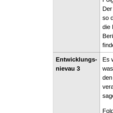
Der
so d
die
Ber
find
Entwicklungs-
Es 
nievau 3
was
den
ver
sage
Fol